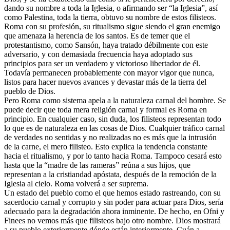
dando su nombre a toda la Iglesia, o afirmando ser “la Iglesia”, así
como Palestina, toda la tierra, obtuvo su nombre de estos filisteos.
Roma con su profesión, su ritualismo sigue siendo el gran enemigo
que amenaza la herencia de los santos. Es de temer que el
protestantismo, como Sansón, haya tratado débilmente con este
adversario, y con demasiada frecuencia haya adoptado sus
principios para ser un verdadero y victorioso libertador de él.
Todavía permanecen probablemente con mayor vigor que nunca,
listos para hacer nuevos avances y devastar más de la tierra del
pueblo de Dios.
Pero Roma como sistema apela a la naturaleza carnal del hombre. Se
puede decir que toda mera religión carnal y formal es Roma en
principio. En cualquier caso, sin duda, los filisteos representan todo
lo que es de naturaleza en las cosas de Dios. Cualquier tráfico carnal
de verdades no sentidas y no realizadas no es más que la intrusión
de la carne, el mero filisteo. Esto explica la tendencia constante
hacia el ritualismo, y por lo tanto hacia Roma. Tampoco cesará esto
hasta que la “madre de las rameras” reúna a sus hijos, que
representan a la cristiandad apóstata, después de la remoción de la
Iglesia al cielo. Roma volverá a ser suprema.
Un estado del pueblo como el que hemos estado rastreando, con su
sacerdocio carnal y corrupto y sin poder para actuar para Dios, sería
adecuado para la degradación ahora inminente. De hecho, en Ofni y
Finees no vemos más que filisteos bajo otro nombre. Dios mostrará
a su pueblo exteriormente dónde están interiormente. Cuán a