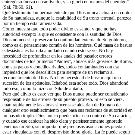
entregó su fuerza en cautiverio, y su gloria en manos del enemigo”
(Sal. 78:60, 61).
Qué testimonio tan permanente de que Dios nunca actuará en contra
de Su naturaleza, aunque la estabilidad de Su trono terrenal, parezca
por un tiempo estar amenazada.
Cómo muestra que todo poder divino es santo, y que no hay
autoridad excepto la que es consistente con la santidad de Dios.
Dios no necesita preservar la continuidad externa de Su gobierno,
como es el pensamiento común de los hombres. Qué masa de basura
eclesiástica es barrida a un lado cuando esto se ve. No hay
necesidad de profundizar en los anales del pasado: errores
doctrinales de los primeros “Padres”, abusos más groseros de Roma,
con sus papas y concilios rivales, todos contaminados con esa
impiedad que los descalifica para siempre de un reclamo al
reconocimiento de Dios. No hay necesidad de buscar aquí una
sucesión de los apóstoles. Ichabod está sobre todo. Dios abandonó
todo eso, como lo hizo con Silo de antaño.
Pero qué alivio es esto: ver que Dios nunca puede ser considerado
responsable de los errores de su pueblo profeso. Si esto se viera,
cuán rápidamente las almas sinceras se alejarían de Roma o de
cualquier otro establecimiento que basa sus reclamos de autoridad en
un pasado impío. Dios nunca puede actuar en contra de Su carácter,
y cuando ese carácter ha sido clara y persistentemente ignorado,
tenemos un Silo, sin importar qué preciosas asociaciones puedan
estar vinculadas con él, desprovisto de su gloria. La fe puede seguir