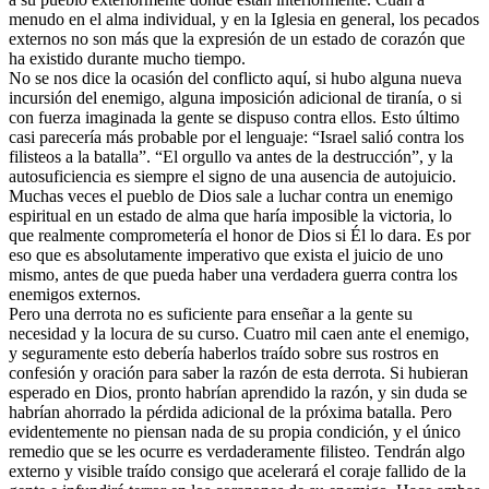
menudo en el alma individual, y en la Iglesia en general, los pecados
externos no son más que la expresión de un estado de corazón que
ha existido durante mucho tiempo.
No se nos dice la ocasión del conflicto aquí, si hubo alguna nueva
incursión del enemigo, alguna imposición adicional de tiranía, o si
con fuerza imaginada la gente se dispuso contra ellos. Esto último
casi parecería más probable por el lenguaje: “Israel salió contra los
filisteos a la batalla”. “El orgullo va antes de la destrucción”, y la
autosuficiencia es siempre el signo de una ausencia de autojuicio.
Muchas veces el pueblo de Dios sale a luchar contra un enemigo
espiritual en un estado de alma que haría imposible la victoria, lo
que realmente comprometería el honor de Dios si Él lo dara. Es por
eso que es absolutamente imperativo que exista el juicio de uno
mismo, antes de que pueda haber una verdadera guerra contra los
enemigos externos.
Pero una derrota no es suficiente para enseñar a la gente su
necesidad y la locura de su curso. Cuatro mil caen ante el enemigo,
y seguramente esto debería haberlos traído sobre sus rostros en
confesión y oración para saber la razón de esta derrota. Si hubieran
esperado en Dios, pronto habrían aprendido la razón, y sin duda se
habrían ahorrado la pérdida adicional de la próxima batalla. Pero
evidentemente no piensan nada de su propia condición, y el único
remedio que se les ocurre es verdaderamente filisteo. Tendrán algo
externo y visible traído consigo que acelerará el coraje fallido de la