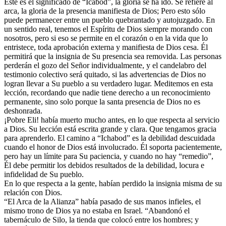
Este es el significado de “Icabod”, la gloria se ha ido. Se refiere al
arca, la gloria de la presencia manifiesta de Dios; Pero esto sólo
puede permanecer entre un pueblo quebrantado y autojuzgado. En
un sentido real, tenemos el Espíritu de Dios siempre morando con
nosotros, pero si eso se permite en el corazón o en la vida que lo
entristece, toda aprobación externa y manifiesta de Dios cesa. Él
permitirá que la insignia de Su presencia sea removida. Las personas
perderán el gozo del Señor individualmente, y el candelabro del
testimonio colectivo será quitado, si las advertencias de Dios no
logran llevar a Su pueblo a su verdadero lugar. Meditemos en esta
lección, recordando que nadie tiene derecho a un reconocimiento
permanente, sino solo porque la santa presencia de Dios no es
deshonrada.
¡Pobre Eli! había muerto mucho antes, en lo que respecta al servicio
a Dios. Su lección está escrita grande y clara. Que tengamos gracia
para aprenderlo. El camino a “Ichabod” es la debilidad descuidada
cuando el honor de Dios está involucrado. Él soporta pacientemente,
pero hay un límite para Su paciencia, y cuando no hay “remedio”,
Él debe permitir los debidos resultados de la debilidad, locura e
infidelidad de Su pueblo.
En lo que respecta a la gente, habían perdido la insignia misma de su
relación con Dios.
“El Arca de la Alianza” había pasado de sus manos infieles, el
mismo trono de Dios ya no estaba en Israel. “Abandonó el
tabernáculo de Silo, la tienda que colocó entre los hombres; y