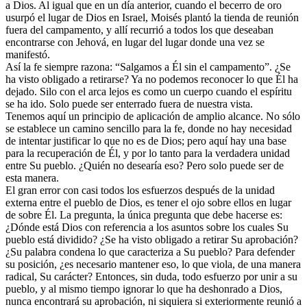
a Dios. Al igual que en un día anterior, cuando el becerro de oro
usurpó el lugar de Dios en Israel, Moisés plantó la tienda de reunión
fuera del campamento, y allí recurrió a todos los que deseaban
encontrarse con Jehová, en lugar del lugar donde una vez se
manifestó.
Así la fe siempre razona: “Salgamos a Él sin el campamento”. ¿Se
ha visto obligado a retirarse? Ya no podemos reconocer lo que Él ha
dejado. Silo con el arca lejos es como un cuerpo cuando el espíritu
se ha ido. Solo puede ser enterrado fuera de nuestra vista.
Tenemos aquí un principio de aplicación de amplio alcance. No sólo
se establece un camino sencillo para la fe, donde no hay necesidad
de intentar justificar lo que no es de Dios; pero aquí hay una base
para la recuperación de Él, y por lo tanto para la verdadera unidad
entre Su pueblo. ¿Quién no desearía eso? Pero solo puede ser de
esta manera.
El gran error con casi todos los esfuerzos después de la unidad
externa entre el pueblo de Dios, es tener el ojo sobre ellos en lugar
de sobre Él. La pregunta, la única pregunta que debe hacerse es:
¿Dónde está Dios con referencia a los asuntos sobre los cuales Su
pueblo está dividido? ¿Se ha visto obligado a retirar Su aprobación?
¿Su palabra condena lo que caracteriza a Su pueblo? Para defender
su posición, ¿es necesario mantener eso, lo que viola, de una manera
radical, Su carácter? Entonces, sin duda, todo esfuerzo por unir a su
pueblo, y al mismo tiempo ignorar lo que ha deshonrado a Dios,
nunca encontrará su aprobación, ni siquiera si exteriormente reunió a