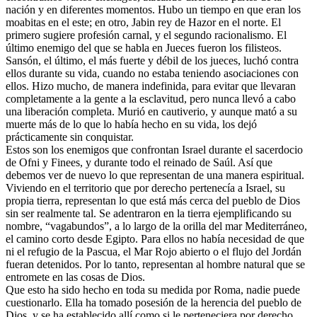
nación y en diferentes momentos. Hubo un tiempo en que eran los
moabitas en el este; en otro, Jabin rey de Hazor en el norte. El
primero sugiere profesión carnal, y el segundo racionalismo. El
último enemigo del que se habla en Jueces fueron los filisteos.
Sansón, el último, el más fuerte y débil de los jueces, luchó contra
ellos durante su vida, cuando no estaba teniendo asociaciones con
ellos. Hizo mucho, de manera indefinida, para evitar que llevaran
completamente a la gente a la esclavitud, pero nunca llevó a cabo
una liberación completa. Murió en cautiverio, y aunque mató a su
muerte más de lo que lo había hecho en su vida, los dejó
prácticamente sin conquistar.
Estos son los enemigos que confrontan Israel durante el sacerdocio
de Ofni y Finees, y durante todo el reinado de Saúl. Así que
debemos ver de nuevo lo que representan de una manera espiritual.
Viviendo en el territorio que por derecho pertenecía a Israel, su
propia tierra, representan lo que está más cerca del pueblo de Dios
sin ser realmente tal. Se adentraron en la tierra ejemplificando su
nombre, “vagabundos”, a lo largo de la orilla del mar Mediterráneo,
el camino corto desde Egipto. Para ellos no había necesidad de que
ni el refugio de la Pascua, el Mar Rojo abierto o el flujo del Jordán
fueran detenidos. Por lo tanto, representan al hombre natural que se
entromete en las cosas de Dios.
Que esto ha sido hecho en toda su medida por Roma, nadie puede
cuestionarlo. Ella ha tomado posesión de la herencia del pueblo de
Dios, y se ha establecido allí como si le perteneciera por derecho,