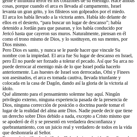
gente e infundirá terror en los corazones de su enemigo. Hace ambas
cosas, porque cuando el arca es llevada al campamento, Israel
levanta un gran grito, y los filisteos son golpeados por el miedo.
El arca los había llevado a la victoria antes. Había ido delante de
ellos en el desierto, “para buscar un lugar de descanso”; había
detenido a Jordán para que pasaran, y los había conducido por
Jericó hasta que cayeron sus muros. Naturalmente, piensan en él
como el trono mismo de Dios, y lo sustituyen, en sus mentes, por
Dios mismo.
Pero Dios es santo, y nunca se le puede hacer que vincule Su
nombre con la impiedad. El arca fue Su lugar de descanso en Israel,
pero Él no puede ser forzado a tolerar el pecado. Así que Su arca no
puede derrocar al enemigo más de lo que Israel podía hacerlo
anteriormente. Las huestes de Israel son derrocadas, Ofni y Finees
son asesinados, el arca es tomada cautiva, llevada triunfante y
colocada en la casa de Dagón, dando así la gloria de la victoria al
ídolo.
Qué alimento para el pensamiento solemne hay aquí. Ningún
privilegio externo, ninguna experiencia pasada de la presencia de
Dios, ninguna corrección de posición o doctrina puede tomar el
lugar de la realidad del alma ante Dios. Nadie puede decir que tiene
un derecho sobre Dios debido a nada, excepto a Cristo mismo que
se apoderó de él y se presentó en verdadera desconfianza y
quebrantamiento, con un juicio real y verdadero de todos en la vida
que deshonraría al Señor.