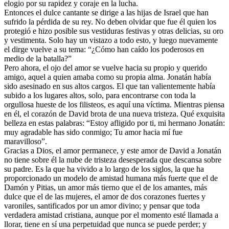
elogio por su rapidez y coraje en la lucha.
Entonces el dulce cantante se dirige a las hijas de Israel que han
sufrido la pérdida de su rey. No deben olvidar que fue él quien los
protegió e hizo posible sus vestiduras festivas y otras delicias, su oro
y vestimenta. Solo hay un vistazo a todo esto, y luego nuevamente
el dirge vuelve a su tema: “¿Cómo han caído los poderosos en
medio de la batalla?”
Pero ahora, el ojo del amor se vuelve hacia su propio y querido
amigo, aquel a quien amaba como su propia alma. Jonatán había
sido asesinado en sus altos cargos. El que tan valientemente había
subido a los lugares altos, solo, para encontrarse con toda la
orgullosa hueste de los filisteos, es aquí una víctima. Mientras piensa
en él, el corazón de David brota de una nueva tristeza. Qué exquisita
belleza en estas palabras: “Estoy afligido por ti, mi hermano Jonatán:
muy agradable has sido conmigo; Tu amor hacia mí fue
maravilloso”.
Gracias a Dios, el amor permanece, y este amor de David a Jonatán
no tiene sobre él la nube de tristeza desesperada que descansa sobre
su padre. Es la que ha vivido a lo largo de los siglos, la que ha
proporcionado un modelo de amistad humana más fuerte que el de
Damón y Pitias, un amor más tierno que el de los amantes, más
dulce que el de las mujeres, el amor de dos corazones fuertes y
varoniles, santificados por un amor divino; y pensar que toda
verdadera amistad cristiana, aunque por el momento esté llamada a
llorar, tiene en sí una perpetuidad que nunca se puede perder; y