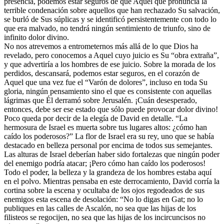
presencia, podemos estar seguros de que Aquel que pronuncia la
terrible condenación sobre aquellos que han rechazado Su salvación,
se burló de Sus súplicas y se identificó persistentemente con todo lo
que era malvado, no tendrá ningún sentimiento de triunfo, sino de
infinito dolor divino.
No nos atrevemos a entrometernos más allá de lo que Dios ha
revelado, pero conocemos a Aquel cuyo juicio es Su “obra extraña”,
y que advertiría a los hombres de ese juicio. Sobre la morada de los
perdidos, descansará, podemos estar seguros, en el corazón de
Aquel que una vez fue el “Varón de dolores”, incluso en toda Su
gloria, ningún pensamiento sino el que es consistente con aquellas
lágrimas que Él derramó sobre Jerusalén. ¡Cuán desesperado,
entonces, debe ser ese estado que sólo puede provocar dolor divino!
Poco queda por decir de la elegía de David en detalle. “La
hermosura de Israel es muerta sobre tus lugares altos: ¿cómo han
caído los poderosos?” La flor de Israel era su rey, uno que se había
destacado en belleza personal por encima de todos sus semejantes.
Las alturas de Israel deberían haber sido fortalezas que ningún poder
del enemigo podría atacar; ¡Pero cómo han caído los poderosos!
Todo el poder, la belleza y la grandeza de los hombres estaba aquí
en el polvo. Mientras pensaba en este derrocamiento, David corría la
cortina sobre la escena y ocultaba de los ojos regodeados de sus
enemigos esta escena de desolación: “No lo digas en Gat; no lo
publiques en las calles de Ascalón, no sea que las hijas de los
filisteos se regocijen, no sea que las hijas de los incircuncisos no