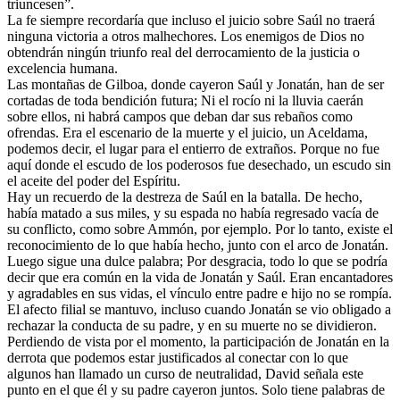
triuncesen”.
La fe siempre recordaría que incluso el juicio sobre Saúl no traerá
ninguna victoria a otros malhechores. Los enemigos de Dios no
obtendrán ningún triunfo real del derrocamiento de la justicia o
excelencia humana.
Las montañas de Gilboa, donde cayeron Saúl y Jonatán, han de ser
cortadas de toda bendición futura; Ni el rocío ni la lluvia caerán
sobre ellos, ni habrá campos que deban dar sus rebaños como
ofrendas. Era el escenario de la muerte y el juicio, un Aceldama,
podemos decir, el lugar para el entierro de extraños. Porque no fue
aquí donde el escudo de los poderosos fue desechado, un escudo sin
el aceite del poder del Espíritu.
Hay un recuerdo de la destreza de Saúl en la batalla. De hecho,
había matado a sus miles, y su espada no había regresado vacía de
su conflicto, como sobre Ammón, por ejemplo. Por lo tanto, existe el
reconocimiento de lo que había hecho, junto con el arco de Jonatán.
Luego sigue una dulce palabra; Por desgracia, todo lo que se podría
decir que era común en la vida de Jonatán y Saúl. Eran encantadores
y agradables en sus vidas, el vínculo entre padre e hijo no se rompía.
El afecto filial se mantuvo, incluso cuando Jonatán se vio obligado a
rechazar la conducta de su padre, y en su muerte no se dividieron.
Perdiendo de vista por el momento, la participación de Jonatán en la
derrota que podemos estar justificados al conectar con lo que
algunos han llamado un curso de neutralidad, David señala este
punto en el que él y su padre cayeron juntos. Solo tiene palabras de