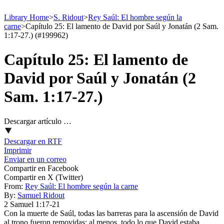
Library Home
>
S. Ridout
>
Rey Saúl: El hombre según la
carne
>
Capítulo 25: El lamento de David por Saúl y Jonatán (2 Sam.
1:17-27.) (#199962)
Capítulo 25: El lamento de
David por Saúl y Jonatán (2
Sam. 1:17-27.)
Descargar artículo …
Descargar en RTF
Imprimir
Enviar en un correo
Compartir en Facebook
Compartir en X (Twitter)
From:
Rey Saúl: El hombre según la carne
By:
Samuel Ridout
2 Samuel 1:17‑21
Con la muerte de Saúl, todas las barreras para la ascensión de David
al trono fueron removidas; al menos, todo lo que David estaba