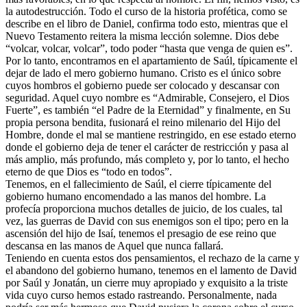
la autodestrucción. Todo el curso de la historia profética, como se
describe en el libro de Daniel, confirma todo esto, mientras que el
Nuevo Testamento reitera la misma lección solemne. Dios debe
“volcar, volcar, volcar”, todo poder “hasta que venga de quien es”.
Por lo tanto, encontramos en el apartamiento de Saúl, típicamente el
dejar de lado el mero gobierno humano. Cristo es el único sobre
cuyos hombros el gobierno puede ser colocado y descansar con
seguridad. Aquel cuyo nombre es “Admirable, Consejero, el Dios
Fuerte”, es también “el Padre de la Eternidad” y finalmente, en Su
propia persona bendita, fusionará el reino milenario del Hijo del
Hombre, donde el mal se mantiene restringido, en ese estado eterno
donde el gobierno deja de tener el carácter de restricción y pasa al
más amplio, más profundo, más completo y, por lo tanto, el hecho
eterno de que Dios es “todo en todos”.
Tenemos, en el fallecimiento de Saúl, el cierre típicamente del
gobierno humano encomendado a las manos del hombre. La
profecía proporciona muchos detalles de juicio, de los cuales, tal
vez, las guerras de David con sus enemigos son el tipo; pero en la
ascensión del hijo de Isaí, tenemos el presagio de ese reino que
descansa en las manos de Aquel que nunca fallará.
Teniendo en cuenta estos dos pensamientos, el rechazo de la carne y
el abandono del gobierno humano, tenemos en el lamento de David
por Saúl y Jonatán, un cierre muy apropiado y exquisito a la triste
vida cuyo curso hemos estado rastreando. Personalmente, nada