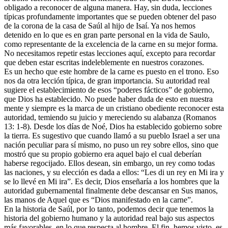
obligado a reconocer de alguna manera. Hay, sin duda, lecciones
típicas profundamente importantes que se pueden obtener del paso
de la corona de la casa de Saúl al hijo de Isaí. Ya nos hemos
detenido en lo que es en gran parte personal en la vida de Saulo,
como representante de la excelencia de la carne en su mejor forma.
No necesitamos repetir estas lecciones aquí, excepto para recordar
que deben estar escritas indeleblemente en nuestros corazones.
Es un hecho que este hombre de la carne es puesto en el trono. Eso
nos da otra lección típica, de gran importancia. Su autoridad real
sugiere el establecimiento de esos “poderes fácticos” de gobierno,
que Dios ha establecido. No puede haber duda de esto en nuestra
mente y siempre es la marca de un cristiano obediente reconocer esta
autoridad, temiendo su juicio y mereciendo su alabanza (Romanos
13: 1-8). Desde los días de Noé, Dios ha establecido gobierno sobre
la tierra. Es sugestivo que cuando llamó a su pueblo Israel a ser una
nación peculiar para sí mismo, no puso un rey sobre ellos, sino que
mostró que su propio gobierno era aquel bajo el cual deberían
haberse regocijado. Ellos desean, sin embargo, un rey como todas
las naciones, y su elección es dada a ellos: “Les di un rey en Mi ira y
se lo llevé en Mi ira”. Es decir, Dios enseñaría a los hombres que la
autoridad gubernamental finalmente debe descansar en Sus manos,
las manos de Aquel que es “Dios manifestado en la carne”.
En la historia de Saúl, por lo tanto, podemos decir que tenemos la
historia del gobierno humano y la autoridad real bajo sus aspectos
más favorables, en lo que respecta al hombre. El fin, hemos visto, es