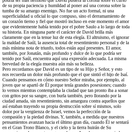
podría ser más hermoso que David pusiera la corona sobre el curso
de su propia paciencia y humildad al poner así una corona sobre la
tumba de su amargo enemigo. No fue un acto formal, ni una
superficialidad u oficial lo que compuso, sino el derramamiento de
un corazón tierno y fiel que mostró incluso en este momento el amor
que evidentemente había tenido por el pobre Saulo a lo largo de toda
su historia. En ninguna parte el carácter de David brilla más
claramente que en la tenue luz de esta elegía. El altruismo, el ignorar
la maldad de Saúl, la ausencia total de resentimiento personal y de la
más mínima nota de triunfo, todos están aquí presentes. El amor,
también, por Jonatán, más profundo y dulce de lo que podría ser
tenido por Saúl, encuentra aquí una expresión adecuada. La misma
brevedad de la elegía muestra aún más su belleza.
Pero recordamos que David es un tipo de su Hijo y Señor, y esto
nos recuerda un dolor más profundo que el que sintió el hijo de Isaí.
Cuando pensamos en cómo nuestro Señor miraba, por ejemplo, al
joven que se apartó de Él porque tenía grandes posesiones; cuando
lo vemos mientras contemplaba la ciudad que tan pronto iba a sonar
con gritos por su sangre, con burla también, pero llorando por la
ciudad amada, sin resentimiento, sin amargura contra aquellos que
así estaban trayendo su propia destrucción sobre sí mismos, solo
dolor por la vergüenza de Israel, vemos la perfección de la
compasión y la piedad divinas. Y, también, a medida que nuestros
pensamientos avanzan hacia el último gran día, cuando Él se sentará
en el Gran Trono Blanco, y el cielo y la tierra huirán de Su