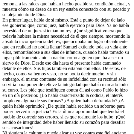
remonta a las raíces que habían hecho posible su condición actual, y
muestra cómo su deseo de un rey estaba conectado con su pecado y
su alejamiento de Dios.
En primer lugar, habla de sí mismo. Está a punto de dejar de lado
ese gobierno que, como juez, había ejercido para Dios. Ya no había
necesidad de un juez si tenían un rey. ¡Qué significativo era que
todavía hubiera la misma necesidad de él que siempre, mostrando la
absoluta incompetencia del rey, que ocupaba un lugar oficialmente
que en realidad no podía llenar! Samuel extiende toda su vida ante
ellos, remontándose a sus días de infancia, cuando había tomado su
lugar públicamente ante la nación como alguien que iba a ser un
siervo de Dios. Desde ese día hasta el presente había caminado
delante de ellos. Sus hijos también estaban con ellos. De estos, de
hecho, como ya hemos visto, no se podía decir mucho, y sin
embargo, el mismo contraste de su infidelidad con su rectitud sólo
serviría para poner de relieve la integridad que había marcado todo
su curso. Les pide que testifiquen contra él, así como Pablo lo hizo
en un día posterior. ¿Lo había caracterizado la codicia, el interés
propio en alguna de sus formas? ¿A quién había defraudado? ¿A
quién había oprimido? ¿De quién había recibido un soborno para
poder pervertir la justicia? Es la última oportunidad que tendrá el
pueblo de corregir sus errores, si es que realmente los hubo. ¡Qué
sentido de integridad debe haber llenado su corazón para desafiar
sus acusaciones!
Ni siquiera la calumnia puede alzar su voz contra este fiel anciano.