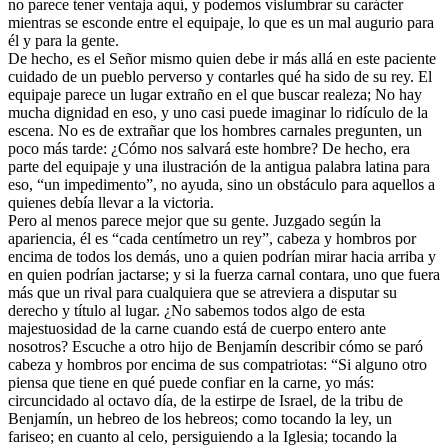
no parece tener ventaja aquí, y podemos vislumbrar su carácter
mientras se esconde entre el equipaje, lo que es un mal augurio para
él y para la gente.
De hecho, es el Señor mismo quien debe ir más allá en este paciente
cuidado de un pueblo perverso y contarles qué ha sido de su rey. El
equipaje parece un lugar extraño en el que buscar realeza; No hay
mucha dignidad en eso, y uno casi puede imaginar lo ridículo de la
escena. No es de extrañar que los hombres carnales pregunten, un
poco más tarde: ¿Cómo nos salvará este hombre? De hecho, era
parte del equipaje y una ilustración de la antigua palabra latina para
eso, “un impedimento”, no ayuda, sino un obstáculo para aquellos a
quienes debía llevar a la victoria.
Pero al menos parece mejor que su gente. Juzgado según la
apariencia, él es “cada centímetro un rey”, cabeza y hombros por
encima de todos los demás, uno a quien podrían mirar hacia arriba y
en quien podrían jactarse; y si la fuerza carnal contara, uno que fuera
más que un rival para cualquiera que se atreviera a disputar su
derecho y título al lugar. ¿No sabemos todos algo de esta
majestuosidad de la carne cuando está de cuerpo entero ante
nosotros? Escuche a otro hijo de Benjamín describir cómo se paró
cabeza y hombros por encima de sus compatriotas: “Si alguno otro
piensa que tiene en qué puede confiar en la carne, yo más:
circuncidado al octavo día, de la estirpe de Israel, de la tribu de
Benjamín, un hebreo de los hebreos; como tocando la ley, un
fariseo; en cuanto al celo, persiguiendo a la Iglesia; tocando la