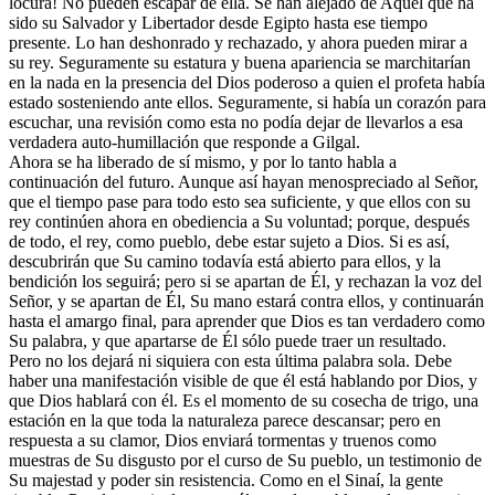
locura! No pueden escapar de ella. Se han alejado de Aquel que ha
sido su Salvador y Libertador desde Egipto hasta ese tiempo
presente. Lo han deshonrado y rechazado, y ahora pueden mirar a
su rey. Seguramente su estatura y buena apariencia se marchitarían
en la nada en la presencia del Dios poderoso a quien el profeta había
estado sosteniendo ante ellos. Seguramente, si había un corazón para
escuchar, una revisión como esta no podía dejar de llevarlos a esa
verdadera auto-humillación que responde a Gilgal.
Ahora se ha liberado de sí mismo, y por lo tanto habla a
continuación del futuro. Aunque así hayan menospreciado al Señor,
que el tiempo pase para todo esto sea suficiente, y que ellos con su
rey continúen ahora en obediencia a Su voluntad; porque, después
de todo, el rey, como pueblo, debe estar sujeto a Dios. Si es así,
descubrirán que Su camino todavía está abierto para ellos, y la
bendición los seguirá; pero si se apartan de Él, y rechazan la voz del
Señor, y se apartan de Él, Su mano estará contra ellos, y continuarán
hasta el amargo final, para aprender que Dios es tan verdadero como
Su palabra, y que apartarse de Él sólo puede traer un resultado.
Pero no los dejará ni siquiera con esta última palabra sola. Debe
haber una manifestación visible de que él está hablando por Dios, y
que Dios hablará con él. Es el momento de su cosecha de trigo, una
estación en la que toda la naturaleza parece descansar; pero en
respuesta a su clamor, Dios enviará tormentas y truenos como
muestras de Su disgusto por el curso de Su pueblo, un testimonio de
Su majestad y poder sin resistencia. Como en el Sinaí, la gente