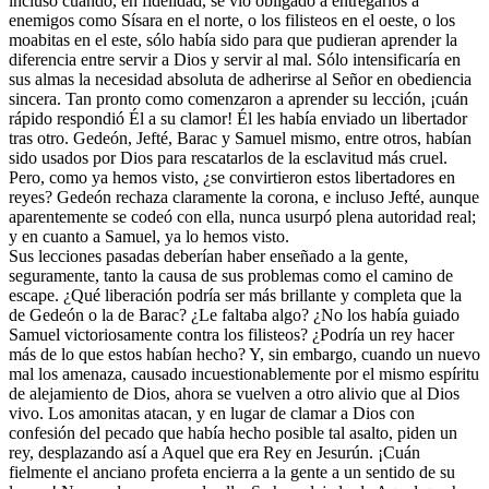
incluso cuando, en fidelidad, se vio obligado a entregarlos a
enemigos como Sísara en el norte, o los filisteos en el oeste, o los
moabitas en el este, sólo había sido para que pudieran aprender la
diferencia entre servir a Dios y servir al mal. Sólo intensificaría en
sus almas la necesidad absoluta de adherirse al Señor en obediencia
sincera. Tan pronto como comenzaron a aprender su lección, ¡cuán
rápido respondió Él a su clamor! Él les había enviado un libertador
tras otro. Gedeón, Jefté, Barac y Samuel mismo, entre otros, habían
sido usados por Dios para rescatarlos de la esclavitud más cruel.
Pero, como ya hemos visto, ¿se convirtieron estos libertadores en
reyes? Gedeón rechaza claramente la corona, e incluso Jefté, aunque
aparentemente se codeó con ella, nunca usurpó plena autoridad real;
y en cuanto a Samuel, ya lo hemos visto.
Sus lecciones pasadas deberían haber enseñado a la gente,
seguramente, tanto la causa de sus problemas como el camino de
escape. ¿Qué liberación podría ser más brillante y completa que la
de Gedeón o la de Barac? ¿Le faltaba algo? ¿No los había guiado
Samuel victoriosamente contra los filisteos? ¿Podría un rey hacer
más de lo que estos habían hecho? Y, sin embargo, cuando un nuevo
mal los amenaza, causado incuestionablemente por el mismo espíritu
de alejamiento de Dios, ahora se vuelven a otro alivio que al Dios
vivo. Los amonitas atacan, y en lugar de clamar a Dios con
confesión del pecado que había hecho posible tal asalto, piden un
rey, desplazando así a Aquel que era Rey en Jesurún. ¡Cuán
fielmente el anciano profeta encierra a la gente a un sentido de su