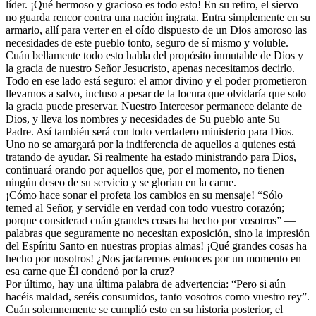
líder. ¡Qué hermoso y gracioso es todo esto! En su retiro, el siervo
no guarda rencor contra una nación ingrata. Entra simplemente en su
armario, allí para verter en el oído dispuesto de un Dios amoroso las
necesidades de este pueblo tonto, seguro de sí mismo y voluble.
Cuán bellamente todo esto habla del propósito inmutable de Dios y
la gracia de nuestro Señor Jesucristo, apenas necesitamos decirlo.
Todo en ese lado está seguro: el amor divino y el poder prometieron
llevarnos a salvo, incluso a pesar de la locura que olvidaría que solo
la gracia puede preservar. Nuestro Intercesor permanece delante de
Dios, y lleva los nombres y necesidades de Su pueblo ante Su
Padre. Así también será con todo verdadero ministerio para Dios.
Uno no se amargará por la indiferencia de aquellos a quienes está
tratando de ayudar. Si realmente ha estado ministrando para Dios,
continuará orando por aquellos que, por el momento, no tienen
ningún deseo de su servicio y se glorian en la carne.
¡Cómo hace sonar el profeta los cambios en su mensaje! “Sólo
temed al Señor, y servidle en verdad con todo vuestro corazón;
porque considerad cuán grandes cosas ha hecho por vosotros” —
palabras que seguramente no necesitan exposición, sino la impresión
del Espíritu Santo en nuestras propias almas! ¡Qué grandes cosas ha
hecho por nosotros! ¿Nos jactaremos entonces por un momento en
esa carne que Él condenó por la cruz?
Por último, hay una última palabra de advertencia: “Pero si aún
hacéis maldad, seréis consumidos, tanto vosotros como vuestro rey”.
Cuán solemnemente se cumplió esto en su historia posterior, el