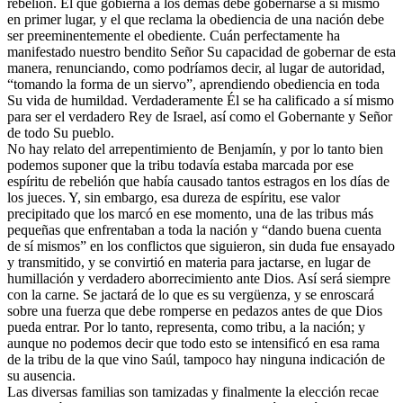
rebelión. El que gobierna a los demás debe gobernarse a sí mismo
en primer lugar, y el que reclama la obediencia de una nación debe
ser preeminentemente el obediente. Cuán perfectamente ha
manifestado nuestro bendito Señor Su capacidad de gobernar de esta
manera, renunciando, como podríamos decir, al lugar de autoridad,
“tomando la forma de un siervo”, aprendiendo obediencia en toda
Su vida de humildad. Verdaderamente Él se ha calificado a sí mismo
para ser el verdadero Rey de Israel, así como el Gobernante y Señor
de todo Su pueblo.
No hay relato del arrepentimiento de Benjamín, y por lo tanto bien
podemos suponer que la tribu todavía estaba marcada por ese
espíritu de rebelión que había causado tantos estragos en los días de
los jueces. Y, sin embargo, esa dureza de espíritu, ese valor
precipitado que los marcó en ese momento, una de las tribus más
pequeñas que enfrentaban a toda la nación y “dando buena cuenta
de sí mismos” en los conflictos que siguieron, sin duda fue ensayado
y transmitido, y se convirtió en materia para jactarse, en lugar de
humillación y verdadero aborrecimiento ante Dios. Así será siempre
con la carne. Se jactará de lo que es su vergüenza, y se enroscará
sobre una fuerza que debe romperse en pedazos antes de que Dios
pueda entrar. Por lo tanto, representa, como tribu, a la nación; y
aunque no podemos decir que todo esto se intensificó en esa rama
de la tribu de la que vino Saúl, tampoco hay ninguna indicación de
su ausencia.
Las diversas familias son tamizadas y finalmente la elección recae