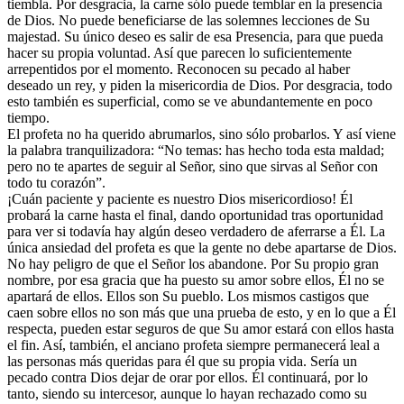
tiembla. Por desgracia, la carne sólo puede temblar en la presencia
de Dios. No puede beneficiarse de las solemnes lecciones de Su
majestad. Su único deseo es salir de esa Presencia, para que pueda
hacer su propia voluntad. Así que parecen lo suficientemente
arrepentidos por el momento. Reconocen su pecado al haber
deseado un rey, y piden la misericordia de Dios. Por desgracia, todo
esto también es superficial, como se ve abundantemente en poco
tiempo.
El profeta no ha querido abrumarlos, sino sólo probarlos. Y así viene
la palabra tranquilizadora: “No temas: has hecho toda esta maldad;
pero no te apartes de seguir al Señor, sino que sirvas al Señor con
todo tu corazón”.
¡Cuán paciente y paciente es nuestro Dios misericordioso! Él
probará la carne hasta el final, dando oportunidad tras oportunidad
para ver si todavía hay algún deseo verdadero de aferrarse a Él. La
única ansiedad del profeta es que la gente no debe apartarse de Dios.
No hay peligro de que el Señor los abandone. Por Su propio gran
nombre, por esa gracia que ha puesto su amor sobre ellos, Él no se
apartará de ellos. Ellos son Su pueblo. Los mismos castigos que
caen sobre ellos no son más que una prueba de esto, y en lo que a Él
respecta, pueden estar seguros de que Su amor estará con ellos hasta
el fin. Así, también, el anciano profeta siempre permanecerá leal a
las personas más queridas para él que su propia vida. Sería un
pecado contra Dios dejar de orar por ellos. Él continuará, por lo
tanto, siendo su intercesor, aunque lo hayan rechazado como su