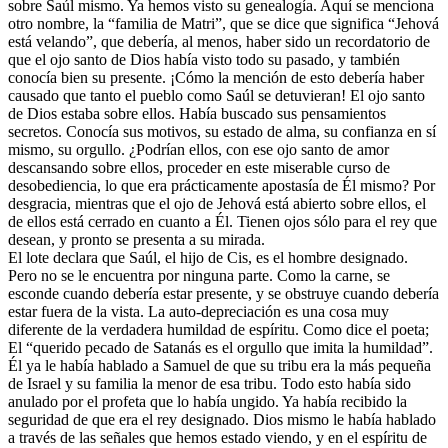
sobre Saúl mismo. Ya hemos visto su genealogía. Aquí se menciona
otro nombre, la “familia de Matri”, que se dice que significa “Jehová
está velando”, que debería, al menos, haber sido un recordatorio de
que el ojo santo de Dios había visto todo su pasado, y también
conocía bien su presente. ¡Cómo la mención de esto debería haber
causado que tanto el pueblo como Saúl se detuvieran! El ojo santo
de Dios estaba sobre ellos. Había buscado sus pensamientos
secretos. Conocía sus motivos, su estado de alma, su confianza en sí
mismo, su orgullo. ¿Podrían ellos, con ese ojo santo de amor
descansando sobre ellos, proceder en este miserable curso de
desobediencia, lo que era prácticamente apostasía de Él mismo? Por
desgracia, mientras que el ojo de Jehová está abierto sobre ellos, el
de ellos está cerrado en cuanto a Él. Tienen ojos sólo para el rey que
desean, y pronto se presenta a su mirada.
El lote declara que Saúl, el hijo de Cis, es el hombre designado.
Pero no se le encuentra por ninguna parte. Como la carne, se
esconde cuando debería estar presente, y se obstruye cuando debería
estar fuera de la vista. La auto-depreciación es una cosa muy
diferente de la verdadera humildad de espíritu. Como dice el poeta;
El “querido pecado de Satanás es el orgullo que imita la humildad”.
Él ya le había hablado a Samuel de que su tribu era la más pequeña
de Israel y su familia la menor de esa tribu. Todo esto había sido
anulado por el profeta que lo había ungido. Ya había recibido la
seguridad de que era el rey designado. Dios mismo le había hablado
a través de las señales que hemos estado viendo, y en el espíritu de