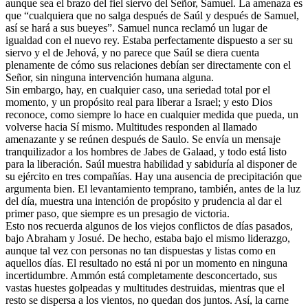
aunque sea el brazo del fiel siervo del Señor, Samuel. La amenaza es
que “cualquiera que no salga después de Saúl y después de Samuel,
así se hará a sus bueyes”. Samuel nunca reclamó un lugar de
igualdad con el nuevo rey. Estaba perfectamente dispuesto a ser su
siervo y el de Jehová, y no parece que Saúl se diera cuenta
plenamente de cómo sus relaciones debían ser directamente con el
Señor, sin ninguna intervención humana alguna.
Sin embargo, hay, en cualquier caso, una seriedad total por el
momento, y un propósito real para liberar a Israel; y esto Dios
reconoce, como siempre lo hace en cualquier medida que pueda, un
volverse hacia Sí mismo. Multitudes responden al llamado
amenazante y se reúnen después de Saulo. Se envía un mensaje
tranquilizador a los hombres de Jabes de Galaad, y todo está listo
para la liberación. Saúl muestra habilidad y sabiduría al disponer de
su ejército en tres compañías. Hay una ausencia de precipitación que
argumenta bien. El levantamiento temprano, también, antes de la luz
del día, muestra una intención de propósito y prudencia al dar el
primer paso, que siempre es un presagio de victoria.
Esto nos recuerda algunos de los viejos conflictos de días pasados,
bajo Abraham y Josué. De hecho, estaba bajo el mismo liderazgo,
aunque tal vez con personas no tan dispuestas y listas como en
aquellos días. El resultado no está ni por un momento en ninguna
incertidumbre. Ammón está completamente desconcertado, sus
vastas huestes golpeadas y multitudes destruidas, mientras que el
resto se dispersa a los vientos, no quedan dos juntos. Así, la carne