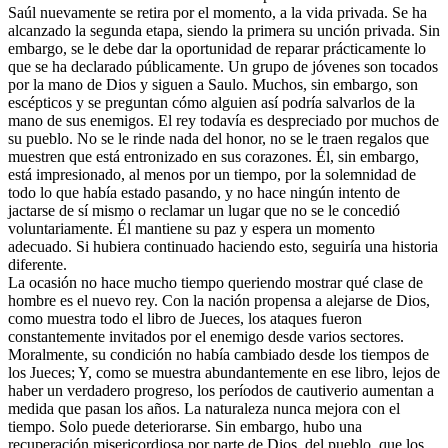
Saúl nuevamente se retira por el momento, a la vida privada. Se ha
alcanzado la segunda etapa, siendo la primera su unción privada. Sin
embargo, se le debe dar la oportunidad de reparar prácticamente lo
que se ha declarado públicamente. Un grupo de jóvenes son tocados
por la mano de Dios y siguen a Saulo. Muchos, sin embargo, son
escépticos y se preguntan cómo alguien así podría salvarlos de la
mano de sus enemigos. El rey todavía es despreciado por muchos de
su pueblo. No se le rinde nada del honor, no se le traen regalos que
muestren que está entronizado en sus corazones. Él, sin embargo,
está impresionado, al menos por un tiempo, por la solemnidad de
todo lo que había estado pasando, y no hace ningún intento de
jactarse de sí mismo o reclamar un lugar que no se le concedió
voluntariamente. Él mantiene su paz y espera un momento
adecuado. Si hubiera continuado haciendo esto, seguiría una historia
diferente.
La ocasión no hace mucho tiempo queriendo mostrar qué clase de
hombre es el nuevo rey. Con la nación propensa a alejarse de Dios,
como muestra todo el libro de Jueces, los ataques fueron
constantemente invitados por el enemigo desde varios sectores.
Moralmente, su condición no había cambiado desde los tiempos de
los Jueces; Y, como se muestra abundantemente en ese libro, lejos de
haber un verdadero progreso, los períodos de cautiverio aumentan a
medida que pasan los años. La naturaleza nunca mejora con el
tiempo. Solo puede deteriorarse. Sin embargo, hubo una
recuperación misericordiosa por parte de Dios, del pueblo, que los