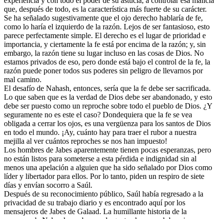
experiencia y con todo el poder de su astucia, a controlar esa malicia
que, después de todo, es la característica más fuerte de su carácter.
Se ha señalado sugestivamente que el ojo derecho hablaría de fe,
como lo haría el izquierdo de la razón. Lejos de ser fantasioso, esto
parece perfectamente simple. El derecho es el lugar de prioridad e
importancia, y ciertamente la fe está por encima de la razón; y, sin
embargo, la razón tiene su lugar incluso en las cosas de Dios. No
estamos privados de eso, pero donde está bajo el control de la fe, la
razón puede poner todos sus poderes sin peligro de llevarnos por
mal camino.
El desafío de Nahash, entonces, sería que la fe debe ser sacrificada.
Lo que saben que es la verdad de Dios debe ser abandonado, y esto
debe ser puesto como un reproche sobre todo el pueblo de Dios. ¿Y
seguramente no es este el caso? Dondequiera que la fe se vea
obligada a cerrar los ojos, es una vergüenza para los santos de Dios
en todo el mundo. ¡Ay, cuánto hay para traer el rubor a nuestra
mejilla al ver cuántos reproches se nos han impuesto!
Los hombres de Jabes aparentemente tienen pocas esperanzas, pero
no están listos para someterse a esta pérdida e indignidad sin al
menos una apelación a alguien que ha sido señalado por Dios como
líder y libertador para ellos. Por lo tanto, piden un respiro de siete
días y envían socorro a Saúl.
Después de su reconocimiento público, Saúl había regresado a la
privacidad de su trabajo diario y es encontrado aquí por los
mensajeros de Jabes de Galaad. La humillante historia de la