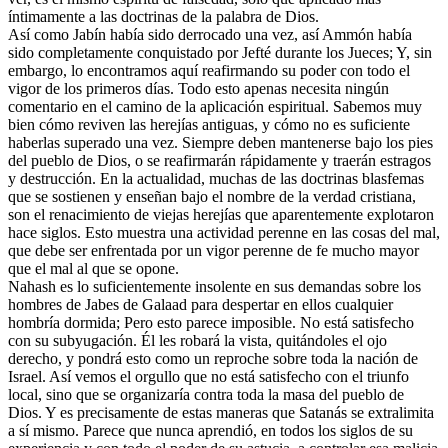
íntimamente a las doctrinas de la palabra de Dios.
Así como Jabín había sido derrocado una vez, así Ammón había
sido completamente conquistado por Jefté durante los Jueces; Y, sin
embargo, lo encontramos aquí reafirmando su poder con todo el
vigor de los primeros días. Todo esto apenas necesita ningún
comentario en el camino de la aplicación espiritual. Sabemos muy
bien cómo reviven las herejías antiguas, y cómo no es suficiente
haberlas superado una vez. Siempre deben mantenerse bajo los pies
del pueblo de Dios, o se reafirmarán rápidamente y traerán estragos
y destrucción. En la actualidad, muchas de las doctrinas blasfemas
que se sostienen y enseñan bajo el nombre de la verdad cristiana,
son el renacimiento de viejas herejías que aparentemente explotaron
hace siglos. Esto muestra una actividad perenne en las cosas del mal,
que debe ser enfrentada por un vigor perenne de fe mucho mayor
que el mal al que se opone.
Nahash es lo suficientemente insolente en sus demandas sobre los
hombres de Jabes de Galaad para despertar en ellos cualquier
hombría dormida; Pero esto parece imposible. No está satisfecho
con su subyugación. Él les robará la vista, quitándoles el ojo
derecho, y pondrá esto como un reproche sobre toda la nación de
Israel. Así vemos el orgullo que no está satisfecho con el triunfo
local, sino que se organizaría contra toda la masa del pueblo de
Dios. Y es precisamente de estas maneras que Satanás se extralimita
a sí mismo. Parece que nunca aprendió, en todos los siglos de su