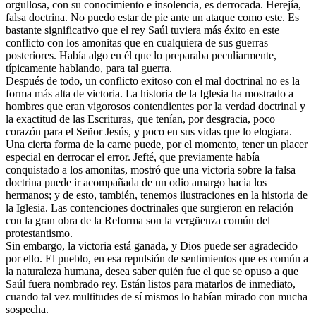
orgullosa, con su conocimiento e insolencia, es derrocada. Herejía,
falsa doctrina. No puedo estar de pie ante un ataque como este. Es
bastante significativo que el rey Saúl tuviera más éxito en este
conflicto con los amonitas que en cualquiera de sus guerras
posteriores. Había algo en él que lo preparaba peculiarmente,
típicamente hablando, para tal guerra.
Después de todo, un conflicto exitoso con el mal doctrinal no es la
forma más alta de victoria. La historia de la Iglesia ha mostrado a
hombres que eran vigorosos contendientes por la verdad doctrinal y
la exactitud de las Escrituras, que tenían, por desgracia, poco
corazón para el Señor Jesús, y poco en sus vidas que lo elogiara.
Una cierta forma de la carne puede, por el momento, tener un placer
especial en derrocar el error. Jefté, que previamente había
conquistado a los amonitas, mostró que una victoria sobre la falsa
doctrina puede ir acompañada de un odio amargo hacia los
hermanos; y de esto, también, tenemos ilustraciones en la historia de
la Iglesia. Las contenciones doctrinales que surgieron en relación
con la gran obra de la Reforma son la vergüenza común del
protestantismo.
Sin embargo, la victoria está ganada, y Dios puede ser agradecido
por ello. El pueblo, en esa repulsión de sentimientos que es común a
la naturaleza humana, desea saber quién fue el que se opuso a que
Saúl fuera nombrado rey. Están listos para matarlos de inmediato,
cuando tal vez multitudes de sí mismos lo habían mirado con mucha
sospecha.