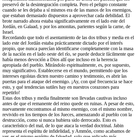
preservó de la desintegración completa. Pero el peligro constante
cuando se les dejaba a sí mismos era de las manos de los enemigos,
que estaban demasiado dispuestos a aprovechar cada debilidad. El
brote narrado ahora estaba significativamente en el lado este del
Jordán, en Galaad, y por los amonitas, parientes según la carne, de
Israel.
Recordando que todo el asentamiento de las dos tribus y media en el
lado este del Jordán estaba prácticamente dictado por el interés
propio, que nunca parecían identificarse completamente con la masa
de la nación en el lado oeste del río, se puede deducir fácilmente que
había menos devoción a Dios allí que incluso en la herencia
apropiada del pueblo. Mirándolo espiritualmente, es, por supuesto,
muy significativo. Establecerse en el mundo, permitiendo que los
intereses egoístas dicten nuestro camino y testimonio, es abrir las
puertas para el ataque del enemigo. ¡Ay, con qué frecuencia se hace
esto, y qué tendencias sutiles hay en nuestros corazones para
repetirlo!
Estas dos tribus y media finalmente son llevadas cautivas incluso
antes de que el remanente del reino quede en ruinas. A pesar de esto,
nuevamente encontramos al mismo enemigo, con el mismo nombre,
revivido en los tiempos de los Jueces, amenazando al pueblo con la
destrucción, como si nunca hubiera sido derrocado. Esto es
característico del mal, de lo que ataca la verdad doctrinal. Jabin
representa el espíritu de infidelidad, y Ammón, como acabamos de
ver, es el mismo espíritu de falsedad, solo que aplicado más