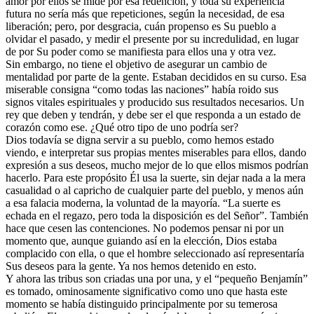
amor por ellos se mide por esa redención, y toda su experiencia
futura no sería más que repeticiones, según la necesidad, de esa
liberación; pero, por desgracia, cuán propenso es Su pueblo a
olvidar el pasado, y medir el presente por su incredulidad, en lugar
de por Su poder como se manifiesta para ellos una y otra vez.
Sin embargo, no tiene el objetivo de asegurar un cambio de
mentalidad por parte de la gente. Estaban decididos en su curso. Esa
miserable consigna “como todas las naciones” había roido sus
signos vitales espirituales y producido sus resultados necesarios. Un
rey que deben y tendrán, y debe ser el que responda a un estado de
corazón como ese. ¿Qué otro tipo de uno podría ser?
Dios todavía se digna servir a su pueblo, como hemos estado
viendo, e interpretar sus propias mentes miserables para ellos, dando
expresión a sus deseos, mucho mejor de lo que ellos mismos podrían
hacerlo. Para este propósito Él usa la suerte, sin dejar nada a la mera
casualidad o al capricho de cualquier parte del pueblo, y menos aún
a esa falacia moderna, la voluntad de la mayoría. “La suerte es
echada en el regazo, pero toda la disposición es del Señor”. También
hace que cesen las contenciones. No podemos pensar ni por un
momento que, aunque guiando así en la elección, Dios estaba
complacido con ella, o que el hombre seleccionado así representaría
Sus deseos para la gente. Ya nos hemos detenido en esto.
Y ahora las tribus son criadas una por una, y el “pequeño Benjamín”
es tomado, ominosamente significativo como uno que hasta este
momento se había distinguido principalmente por su temerosa