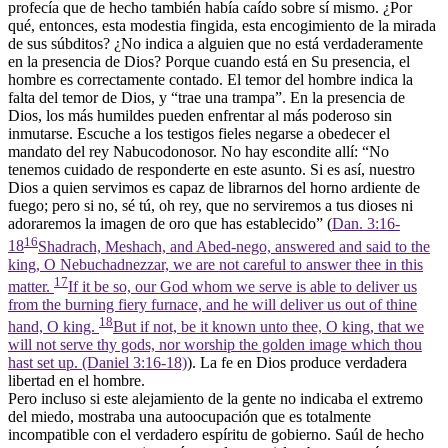
profecía que de hecho también había caído sobre sí mismo. ¿Por
qué, entonces, esta modestia fingida, esta encogimiento de la mirada
de sus súbditos? ¿No indica a alguien que no está verdaderamente
en la presencia de Dios? Porque cuando está en Su presencia, el
hombre es correctamente contado. El temor del hombre indica la
falta del temor de Dios, y “trae una trampa”. En la presencia de
Dios, los más humildes pueden enfrentar al más poderoso sin
inmutarse. Escuche a los testigos fieles negarse a obedecer el
mandato del rey Nabucodonosor. No hay escondite allí: “No
tenemos cuidado de responderte en este asunto. Si es así, nuestro
Dios a quien servimos es capaz de librarnos del horno ardiente de
fuego; pero si no, sé tú, oh rey, que no serviremos a tus dioses ni
adoraremos la imagen de oro que has establecido” (
Dan. 3:16-
16
18
Shadrach, Meshach, and Abed-nego, answered and said to the
king, O Nebuchadnezzar, we are not careful to answer thee in this
17
matter.
If it be so, our God whom we serve is able to deliver us
from the burning fiery furnace, and he will deliver us out of thine
18
hand, O king.
But if not, be it known unto thee, O king, that we
will not serve thy gods, nor worship the golden image which thou
hast set up. (Daniel 3:16‑18)
). La fe en Dios produce verdadera
libertad en el hombre.
Pero incluso si este alejamiento de la gente no indicaba el extremo
del miedo, mostraba una autoocupación que es totalmente
incompatible con el verdadero espíritu de gobierno. Saúl de hecho