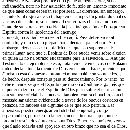
amenaza de Nab ash produce en la gente al menos dolor, si no
indignación, pero no hay agitación de fe, solo un lamento impotente
de que tales cosas deberían ser posibles. Es diferente, sin embargo,
cuando Saúl regresa de su trabajo en el campo. Preguntando cuál es
la causa de su dolor, se le cuenta la vergonzosa historia; no hay
llanto de su parte, sino más bien la justa indignación de Dios por su
Espíritu contra la insolencia del enemigo.
Como dijimos, Saúl se muestra bien aquí. Pasa del servicio al
conflicto, y uno es una preparación adecuada para el otro. Sin
embargo, ciertas cosas son deficientes, que son sugerentes. En
primer lugar, note que el Espíritu de Dios puede venir sobre alguien
en quien Él no ha obrado eficazmente para la salvación. El Antiguo
Testamento da ejemplos de esto, notablemente en el caso de Balaam,
quien declara toda la mente de Dios en cuanto a Israel, mientras que
él mismo está dispuesto a pronunciar una maldición sobre ellos, y,
de hecho, después conspira para su derrocamiento. Por lo tanto, no
debe entenderse que el Espíritu que movió a Saúl fue algo más que
el poder externo que el Espíritu de Dios puso sobre él en relación
con su lugar oficial. La amenaza, también, contra el pueblo, con el
mensaje sangriento evidenciado a través de los bueyes cortados en
pedazos, no saborea esa dignidad de fe que solo perdura. Las
amenazas pueden energizar en fidelidad temporal y coraje
espasmódico, pero es solo la permanencia interna la que puede
producir resultados duraderos para Dios. Entonces, también, vemos
que Saulo todavía está apoyado en otro brazo que no sea el de Dios,