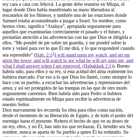
rey cara a cara con Jehová. La gente debe reunirse en Mizpa, el
lugar donde Dios había manifestado su mano liberadora al
rescatarlos de los filisteos, y también una de las estaciones donde
Samuel estaba acostumbrado a juzgar a Israel. Su nombre, como
hemos visto, significa “Atalaya”, apropiada seguramente para
aquellos que examinarían correctamente el pasado y el futuro, y
prestarían atención a las advertencias con las que Dios se dirigiría a
ellos. “Me pondré de pie sobre mi guardia, y me pondré sobre la
torre y velaré para ver lo que Él me dirá, y lo que responderé cuando
1
sea reprendido” (
Hab. 2:1
I will stand upon my watch, and set me
upon the tower, and will watch to see what he will say unto me, and
what I shall answer when I am reproved. (Habakkuk 2:1)
). Bueno
habría sido, para ellos y su rey, si esta actitud del alma realmente los
hubiera marcado. Fue eso a lo que Dios los llamó, como siempre lo
hace con su pueblo, a escuchar las advertencias y reprensiones del
amor, y así ser protegidos de las trampas en las que de otro modo
seguramente caeremos. Bien habría sido para Pedro si hubiera
estado espiritualmente en Mizpa para recibir la advertencia de
nuestro Señor.
Dios nuevamente les recuerda Su obra para ellos como nación,
desde el momento de su liberación de Egipto, y de todo el poder del
enemigo hasta el presente. Reitera el hecho de que en su deseo de
un rey, ellos, y no Él, han sido los que rechazan. Él, bendito sea Su
nombre, nunca se aparta de Su pueblo a quien Él ha redimido. Su