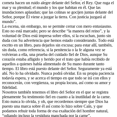
corneta hacen un ruido alegre delante del Señor, el Rey. Que ruga el
mar y su plenitud; el mundo y los que habitan en él. Que las
inundaciones aplaudan; que las colinas se gocijen juntas delante del
Señor, porque Él viene a juzgar la tierra. Con justicia juzgará al
mundo”.
La escena, sin embargo, no se permite cerrar con mero entusiasmo.
Esto no está marcado; pero se describe “la manera del reino”, y la
voluntad de Dios está impresa sobre ellos, si la escuchan, junto sin
duda con Su advertencia que hemos estado considerando. Todo está
escrito en un libro, para dejarlos sin excusa; para estar allí, también,
sin duda, como referencia, si la penitencia o la fe alguna vez se
volvieran a ella, una prueba del cuidado fiel de Dios, aunque Su
corazón estaba afligido y herido por el trato que había recibido de
aquellos a quienes había alimentado de Su mano durante tanto
tiempo. El libro está puesto delante del Señor. Seguramente ya está
ahí. No lo ha olvidado. Nunca podrá olvidar. En su propia paciencia
todavía espera, y se acerca el tiempo en que todo se irá con ellos y
reconocerán, con vergüenza, su propia locura, así como su amor y
fidelidad.
Nosotros también tenemos el libro del Señor en el que se registra
plenamente Su testimonio fiel en cuanto a la inutilidad de la carne.
Esto nunca lo olvida, y oh, que recordemos siempre que Dios ha
puesto una marca sobre él así como lo hizo sobre Caín, y que
podamos rehuir toda forma de esa exaltación del hombre natural,
“odiando incluso la vestidura manchada por la carne”.