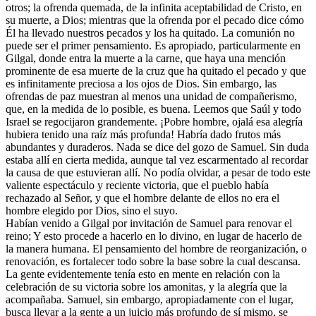
otros; la ofrenda quemada, de la infinita aceptabilidad de Cristo, en
su muerte, a Dios; mientras que la ofrenda por el pecado dice cómo
Él ha llevado nuestros pecados y los ha quitado. La comunión no
puede ser el primer pensamiento. Es apropiado, particularmente en
Gilgal, donde entra la muerte a la carne, que haya una mención
prominente de esa muerte de la cruz que ha quitado el pecado y que
es infinitamente preciosa a los ojos de Dios. Sin embargo, las
ofrendas de paz muestran al menos una unidad de compañerismo,
que, en la medida de lo posible, es buena. Leemos que Saúl y todo
Israel se regocijaron grandemente. ¡Pobre hombre, ojalá esa alegría
hubiera tenido una raíz más profunda! Habría dado frutos más
abundantes y duraderos. Nada se dice del gozo de Samuel. Sin duda
estaba allí en cierta medida, aunque tal vez escarmentado al recordar
la causa de que estuvieran allí. No podía olvidar, a pesar de todo este
valiente espectáculo y reciente victoria, que el pueblo había
rechazado al Señor, y que el hombre delante de ellos no era el
hombre elegido por Dios, sino el suyo.
Habían venido a Gilgal por invitación de Samuel para renovar el
reino; Y esto procede a hacerlo en lo divino, en lugar de hacerlo de
la manera humana. El pensamiento del hombre de reorganización, o
renovación, es fortalecer todo sobre la base sobre la cual descansa.
La gente evidentemente tenía esto en mente en relación con la
celebración de su victoria sobre los amonitas, y la alegría que la
acompañaba. Samuel, sin embargo, apropiadamente con el lugar,
busca llevar a la gente a un juicio más profundo de sí mismo, se