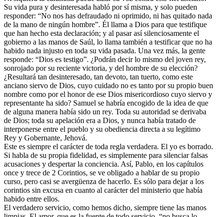
Su vida pura y desinteresada habló por sí misma, y solo pueden
responder: “No nos has defraudado ni oprimido, ni has quitado nada
de la mano de ningún hombre”. Él llama a Dios para que testifique
que han hecho esta declaración; y al pasar así silenciosamente el
gobierno a las manos de Saúl, lo llama también a testificar que no ha
habido nada injusto en toda su vida pasada. Una vez más, la gente
responde: “Dios es testigo”. ¿Podrán decir lo mismo del joven rey,
sonrojado por su reciente victoria, y del hombre de su elección?
¿Resultará tan desinteresado, tan devoto, tan tuerto, como este
anciano siervo de Dios, cuyo cuidado no es tanto por su propio buen
nombre como por el honor de ese Dios misericordioso cuyo siervo y
representante ha sido? Samuel se habría encogido de la idea de que
de alguna manera había sido un rey. Toda su autoridad se derivaba
de Dios; toda su apelación era a Dios, y nunca había tratado de
interponerse entre el pueblo y su obediencia directa a su legítimo
Rey y Gobernante, Jehová.
Este es siempre el carácter de toda regla verdadera. El yo es borrado.
Si habla de su propia fidelidad, es simplemente para silenciar falsas
acusaciones y despertar la conciencia. Así, Pablo, en los capítulos
once y trece de 2 Corintios, se ve obligado a hablar de su propio
curso, pero casi se avergüenza de hacerlo. Es sólo para dejar a los
corintios sin excusa en cuanto al carácter del ministerio que había
habido entre ellos.
El verdadero servicio, como hemos dicho, siempre tiene las manos
limpias. El amor, que es la fuente de todo servicio, “no busca lo