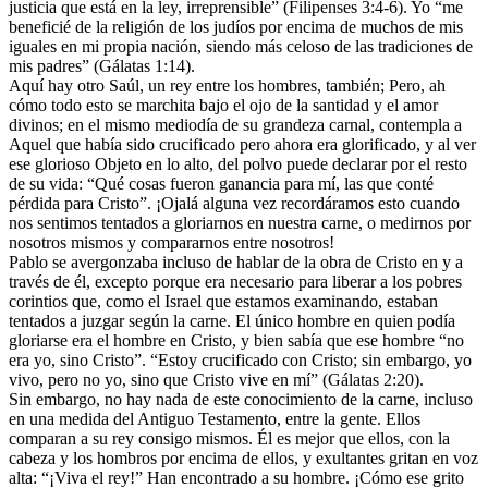
justicia que está en la ley, irreprensible” (Filipenses 3:4-6). Yo “me
beneficié de la religión de los judíos por encima de muchos de mis
iguales en mi propia nación, siendo más celoso de las tradiciones de
mis padres” (Gálatas 1:14).
Aquí hay otro Saúl, un rey entre los hombres, también; Pero, ah
cómo todo esto se marchita bajo el ojo de la santidad y el amor
divinos; en el mismo mediodía de su grandeza carnal, contempla a
Aquel que había sido crucificado pero ahora era glorificado, y al ver
ese glorioso Objeto en lo alto, del polvo puede declarar por el resto
de su vida: “Qué cosas fueron ganancia para mí, las que conté
pérdida para Cristo”. ¡Ojalá alguna vez recordáramos esto cuando
nos sentimos tentados a gloriarnos en nuestra carne, o medirnos por
nosotros mismos y compararnos entre nosotros!
Pablo se avergonzaba incluso de hablar de la obra de Cristo en y a
través de él, excepto porque era necesario para liberar a los pobres
corintios que, como el Israel que estamos examinando, estaban
tentados a juzgar según la carne. El único hombre en quien podía
gloriarse era el hombre en Cristo, y bien sabía que ese hombre “no
era yo, sino Cristo”. “Estoy crucificado con Cristo; sin embargo, yo
vivo, pero no yo, sino que Cristo vive en mí” (Gálatas 2:20).
Sin embargo, no hay nada de este conocimiento de la carne, incluso
en una medida del Antiguo Testamento, entre la gente. Ellos
comparan a su rey consigo mismos. Él es mejor que ellos, con la
cabeza y los hombros por encima de ellos, y exultantes gritan en voz
alta: “¡Viva el rey!” Han encontrado a su hombre. ¡Cómo ese grito