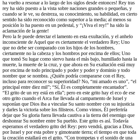
ha vuelto a resonar a lo largo de los siglos desde entonces! Rey tras
rey ha sido puesto a la vista sobre naciones grandes o pequeñas, y
cuando se le ve, su destreza, su conocimiento, su habilidad, en cierto
sentido ha sido reconocido como superior a la media; al menos su
posición lo ha puesto en un pedestal, y “¡Viva el rey!” ha sido la
aclamación de la gente!
Pero la fe puede detectar el lamento en esta exultación, y el anhelo
inconsciente de Aquel que es ciertamente el verdadero Rey; Uno
que no debe ser comparado con los hijos de los hombres,
ciertamente no la cabeza y los hombros por encima de ellos; Uno
que tomó Su lugar como siervo hasta el más bajo, humillado hasta la
muerte, la muerte de la cruz, y que ahora en Su exaltación está muy
por encima de todo principado y poder y poder y dominio y todo
nombre que se nombra. ¿Quién podría compararse con el Rey,
incluso para reconocer su superioridad? No, “mi amado es uno”, “el
principal entre diez mil”; “Sí, Él es completamente encantador”.
“El grito de un rey está en ella”; pero en este grito hay el eco de ese
otro grito cuando el Arca fue llevada al campamento de Israel y
suponían que Dios iba a vincular Su santo nombre con su injusticia
y darles la victoria sobre los filisteos. Como vimos, Él preferiría
dejar que Su gloria fuera llevada cautiva a la tierra del enemigo que
deshonrar Su nombre entre Su pueblo. Este grito es así. Todavía
esperamos el verdadero grito del Rey: pero vendrá, gracias a Dios,
por Israel y por esta pobre y gimoteante tierra; el tiempo en que toda
la creación estallará en el grito. “Con trompetas y el sonido de una