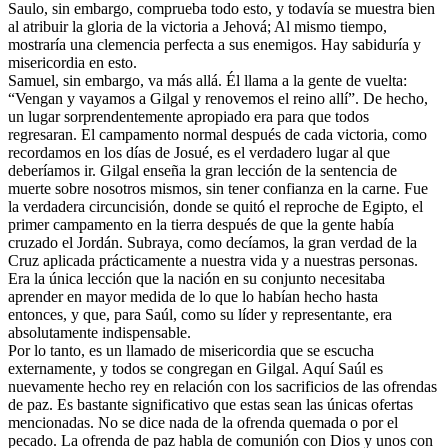
Saulo, sin embargo, comprueba todo esto, y todavía se muestra bien
al atribuir la gloria de la victoria a Jehová; Al mismo tiempo,
mostraría una clemencia perfecta a sus enemigos. Hay sabiduría y
misericordia en esto.
Samuel, sin embargo, va más allá. Él llama a la gente de vuelta:
“Vengan y vayamos a Gilgal y renovemos el reino allí”. De hecho,
un lugar sorprendentemente apropiado era para que todos
regresaran. El campamento normal después de cada victoria, como
recordamos en los días de Josué, es el verdadero lugar al que
deberíamos ir. Gilgal enseña la gran lección de la sentencia de
muerte sobre nosotros mismos, sin tener confianza en la carne. Fue
la verdadera circuncisión, donde se quitó el reproche de Egipto, el
primer campamento en la tierra después de que la gente había
cruzado el Jordán. Subraya, como decíamos, la gran verdad de la
Cruz aplicada prácticamente a nuestra vida y a nuestras personas.
Era la única lección que la nación en su conjunto necesitaba
aprender en mayor medida de lo que lo habían hecho hasta
entonces, y que, para Saúl, como su líder y representante, era
absolutamente indispensable.
Por lo tanto, es un llamado de misericordia que se escucha
externamente, y todos se congregan en Gilgal. Aquí Saúl es
nuevamente hecho rey en relación con los sacrificios de las ofrendas
de paz. Es bastante significativo que estas sean las únicas ofertas
mencionadas. No se dice nada de la ofrenda quemada o por el
pecado. La ofrenda de paz habla de comunión con Dios y unos con