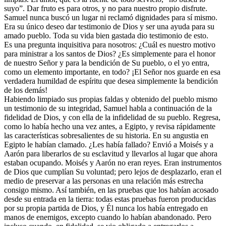
suyo”. Dar fruto es para otros, y no para nuestro propio disfrute.
Samuel nunca buscó un lugar ni reclamó dignidades para sí mismo.
Era su único deseo dar testimonio de Dios y ser una ayuda para su
amado pueblo. Toda su vida bien gastada dio testimonio de esto.
Es una pregunta inquisitiva para nosotros: ¿Cuál es nuestro motivo
para ministrar a los santos de Dios? ¿Es simplemente para el honor
de nuestro Señor y para la bendición de Su pueblo, o el yo entra,
como un elemento importante, en todo? ¡El Señor nos guarde en esa
verdadera humildad de espíritu que desea simplemente la bendición
de los demás!
Habiendo limpiado sus propias faldas y obtenido del pueblo mismo
un testimonio de su integridad, Samuel habla a continuación de la
fidelidad de Dios, y con ella de la infidelidad de su pueblo. Regresa,
como lo había hecho una vez antes, a Egipto, y revisa rápidamente
las características sobresalientes de su historia. En su angustia en
Egipto le habían clamado. ¿Les había fallado? Envió a Moisés y a
Aarón para liberarlos de su esclavitud y llevarlos al lugar que ahora
estaban ocupando. Moisés y Aarón no eran reyes. Eran instrumentos
de Dios que cumplían Su voluntad; pero lejos de desplazarlo, eran el
medio de preservar a las personas en una relación más estrecha
consigo mismo. Así también, en las pruebas que los habían acosado
desde su entrada en la tierra: todas estas pruebas fueron producidas
por su propia partida de Dios, y Él nunca los había entregado en
manos de enemigos, excepto cuando lo habían abandonado. Pero