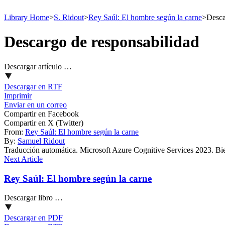
Library Home
>
S. Ridout
>
Rey Saúl: El hombre según la carne
>
Desca
Descargo de responsabilidad
Descargar artículo …
Descargar en RTF
Imprimir
Enviar en un correo
Compartir en Facebook
Compartir en X (Twitter)
From:
Rey Saúl: El hombre según la carne
By:
Samuel Ridout
Traducción automática. Microsoft Azure Cognitive Services 2023. Bie
Next Article
Rey Saúl: El hombre según la carne
Descargar libro …
Descargar en PDF