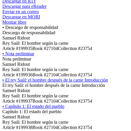
Descargar en RTF
Descargar para eReader
Enviar en un correo
Descargar en MOBI
Mostrar libro
•
Descargo de responsabilidad
Descargo de responsabilidad
Samuel Ridout
Rey Saúl: El hombre según la carne
Article #199935
Book #27104
Collection #23754
•
Nota preliminar
Nota preliminar
Samuel Ridout
Rey Saúl: El hombre según la carne
Article #199936
Book #27104
Collection #23754
•
El rey Saúl: el hombre después de la carne Introducción
El rey Saúl: el hombre después de la carne Introducción
Samuel Ridout
Rey Saúl: El hombre según la carne
Article #199937
Book #27104
Collection #23754
•
Capítulo 1: El estado del pueblo
Capítulo 1: El estado del pueblo
Samuel Ridout
Rey Saúl: El hombre según la carne
Article #199938
Book #27104
Collection #23754