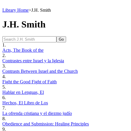
Library Home
>
J.H. Smith
J.H. Smith
1.
Acts, The Book of the
2.
Contrastes entre Israel y la Iglesia
3.
Contrasts Between Israel and the Church
4.
Fight the Good Fight of Faith
5.
Hablar en Lenguas, El
6.
Hechos, El Libro de Los
7.
La ofrenda cristiana y el diezmo judío
8.
Obedience and Submission: Healing Principles
9.