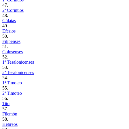
47.
2ª Corintios
48.
Gálatas
49.
Efesios
50.
Filipenses
51.
Colosenses
52.
1ª Tesalonicenses
53.
2ª Tesalonicenses
54.
1ª Timoteo
55.
2ª Timoteo
56.
Tito
57.
Filemón
58.
Hebreos