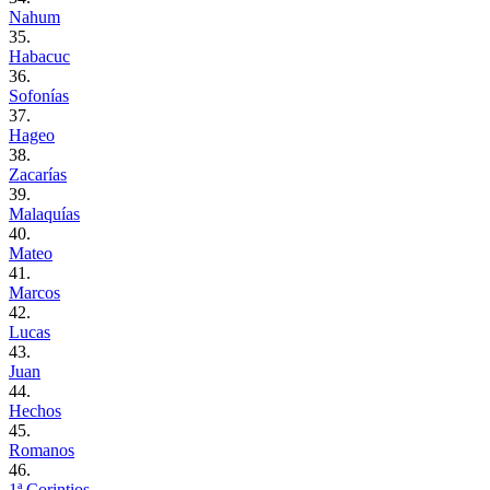
Nahum
35.
Habacuc
36.
Sofonías
37.
Hageo
38.
Zacarías
39.
Malaquías
40.
Mateo
41.
Marcos
42.
Lucas
43.
Juan
44.
Hechos
45.
Romanos
46.
1ª Corintios