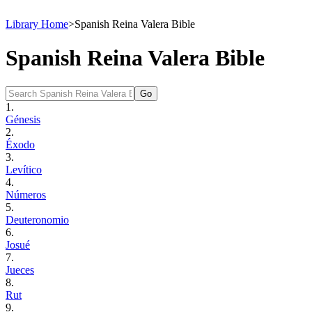
Library Home
>
Spanish Reina Valera Bible
Spanish Reina Valera Bible
1.
Génesis
2.
Éxodo
3.
Levítico
4.
Números
5.
Deuteronomio
6.
Josué
7.
Jueces
8.
Rut
9.