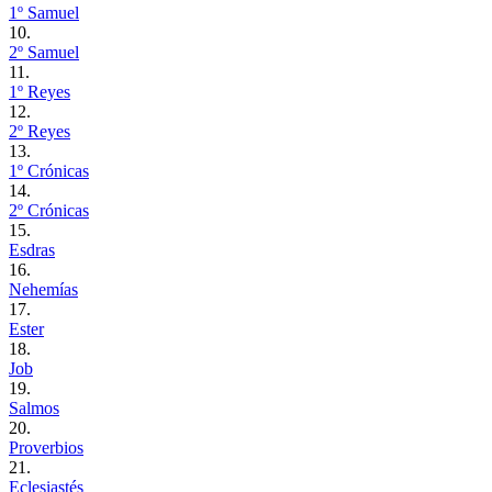
1º Samuel
10.
2º Samuel
11.
1º Reyes
12.
2º Reyes
13.
1º Crónicas
14.
2º Crónicas
15.
Esdras
16.
Nehemías
17.
Ester
18.
Job
19.
Salmos
20.
Proverbios
21.
Eclesiastés