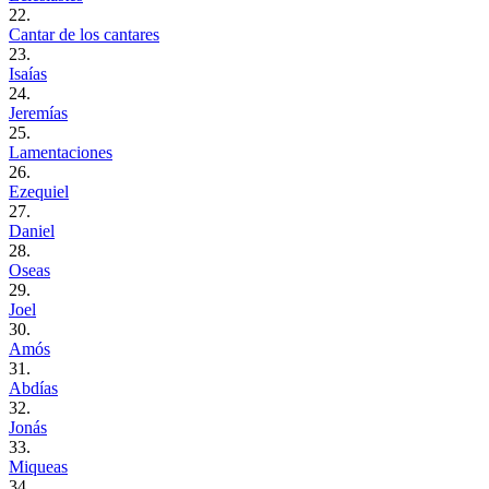
22.
Cantar de los cantares
23.
Isaías
24.
Jeremías
25.
Lamentaciones
26.
Ezequiel
27.
Daniel
28.
Oseas
29.
Joel
30.
Amós
31.
Abdías
32.
Jonás
33.
Miqueas
34.