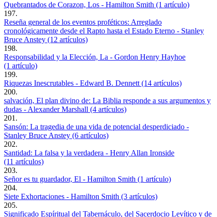
Quebrantados de Corazon, Los - Hamilton Smith (1 artículo)
197.
Reseña general de los eventos proféticos: Arreglado
cronológicamente desde el Rapto hasta el Estado Eterno - Stanley
Bruce Anstey (12 artículos)
198.
Responsabilidad y la Elección, La - Gordon Henry Hayhoe
(1 artículo)
199.
Riquezas Inescrutables - Edward B. Dennett (14 artículos)
200.
salvación, El plan divino de: La Biblia responde a sus argumentos y
dudas - Alexander Marshall (4 artículos)
201.
Sansón: La tragedia de una vida de potencial desperdiciado -
Stanley Bruce Anstey (6 artículos)
202.
Santidad: La falsa y la verdadera - Henry Allan Ironside
(11 artículos)
203.
Señor es tu guardador, El - Hamilton Smith (1 artículo)
204.
Siete Exhortaciones - Hamilton Smith (3 artículos)
205.
Significado Espíritual del Tabernáculo, del Sacerdocio Levítico y de