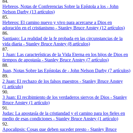
84.
Hebreos, Notas de Conferencias Sobre la Epístola a los - John
Nelson Darby (13 artículos)
85.
Hebreos: El camino nuevo y vivo para acercarse a Dios en
adoración en el cristianismo - Stanley Bruce Anstey (12 artículos)
86.
Santiago: La realidad de la fe probada en las circunstancias de la
vida diaria - Stanley Bruce Anstey (8 artículos)
87.
1 Juan: Las características de la Vida Eterna en los hijos de Dios en
tiempos de apostasía - Stanley Bruce Anstey (7 artículos)
88.
Juan, Notas Sobre las Epístolas de - John Nelson Darby (7 artículos)
89.
2 Juan: El rechazo de los falsos maestros - Stanley Bruce Anstey
(1 artículo)
90.
3 Juan: El recibimiento de los verdaderos siervos de Dios - Stanley
Bruce Anstey (1 artículo)
91.
Judas: La apostasía de la cristiandad y el camino para los fieles en
medio de esas condiciones - Stanley Bruce Anstey (1 artículo)
92.
Apocalipsis: Cosas que deben suceder presto - Stanley Bruce