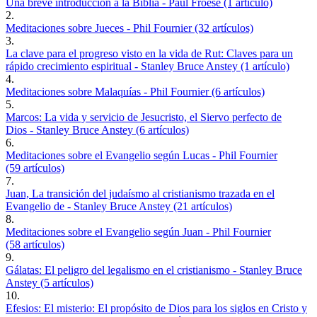
Una breve introducción a la Biblia - Paul Froese (1 artículo)
2.
Meditaciones sobre Jueces - Phil Fournier (32 artículos)
3.
La clave para el progreso visto en la vida de Rut: Claves para un
rápido crecimiento espiritual - Stanley Bruce Anstey (1 artículo)
4.
Meditaciones sobre Malaquías - Phil Fournier (6 artículos)
5.
Marcos: La vida y servicio de Jesucristo, el Siervo perfecto de
Dios - Stanley Bruce Anstey (6 artículos)
6.
Meditaciones sobre el Evangelio según Lucas - Phil Fournier
(59 artículos)
7.
Juan, La transición del judaísmo al cristianismo trazada en el
Evangelio de - Stanley Bruce Anstey (21 artículos)
8.
Meditaciones sobre el Evangelio según Juan - Phil Fournier
(58 artículos)
9.
Gálatas: El peligro del legalismo en el cristianismo - Stanley Bruce
Anstey (5 artículos)
10.
Efesios: El misterio: El propósito de Dios para los siglos en Cristo y