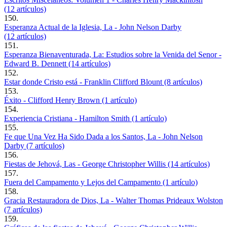
(12 artículos)
150.
Esperanza Actual de la Iglesia, La - John Nelson Darby
(12 artículos)
151.
Esperanza Bienaventurada, La: Estudios sobre la Venida del Senor -
Edward B. Dennett (14 artículos)
152.
Estar donde Cristo está - Franklin Clifford Blount (8 artículos)
153.
Éxito - Clifford Henry Brown (1 artículo)
154.
Experiencia Cristiana - Hamilton Smith (1 artículo)
155.
Fe que Una Vez Ha Sido Dada a los Santos, La - John Nelson
Darby (7 artículos)
156.
Fiestas de Jehová, Las - George Christopher Willis (14 artículos)
157.
Fuera del Campamento y Lejos del Campamento (1 artículo)
158.
Gracia Restauradora de Dios, La - Walter Thomas Prideaux Wolston
(7 artículos)
159.