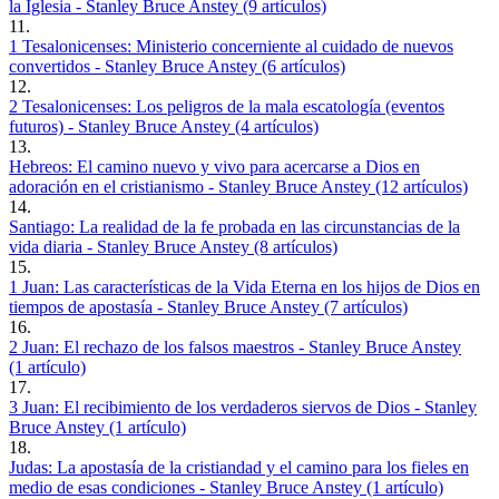
la Iglesia - Stanley Bruce Anstey (9 artículos)
11.
1 Tesalonicenses: Ministerio concerniente al cuidado de nuevos
convertidos - Stanley Bruce Anstey (6 artículos)
12.
2 Tesalonicenses: Los peligros de la mala escatología (eventos
futuros) - Stanley Bruce Anstey (4 artículos)
13.
Hebreos: El camino nuevo y vivo para acercarse a Dios en
adoración en el cristianismo - Stanley Bruce Anstey (12 artículos)
14.
Santiago: La realidad de la fe probada en las circunstancias de la
vida diaria - Stanley Bruce Anstey (8 artículos)
15.
1 Juan: Las características de la Vida Eterna en los hijos de Dios en
tiempos de apostasía - Stanley Bruce Anstey (7 artículos)
16.
2 Juan: El rechazo de los falsos maestros - Stanley Bruce Anstey
(1 artículo)
17.
3 Juan: El recibimiento de los verdaderos siervos de Dios - Stanley
Bruce Anstey (1 artículo)
18.
Judas: La apostasía de la cristiandad y el camino para los fieles en
medio de esas condiciones - Stanley Bruce Anstey (1 artículo)