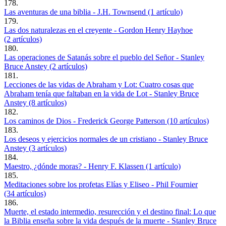
178.
Las aventuras de una biblia - J.H. Townsend (1 artículo)
179.
Las dos naturalezas en el creyente - Gordon Henry Hayhoe
(2 artículos)
180.
Las operaciones de Satanás sobre el pueblo del Señor - Stanley
Bruce Anstey (2 artículos)
181.
Lecciones de las vidas de Abraham y Lot: Cuatro cosas que
Abraham tenía que faltaban en la vida de Lot - Stanley Bruce
Anstey (8 artículos)
182.
Los caminos de Dios - Frederick George Patterson (10 artículos)
183.
Los deseos y ejercicios normales de un cristiano - Stanley Bruce
Anstey (3 artículos)
184.
Maestro, ¿dónde moras? - Henry F. Klassen (1 artículo)
185.
Meditaciones sobre los profetas Elías y Eliseo - Phil Fournier
(34 artículos)
186.
Muerte, el estado intermedio, resurección y el destino final: Lo que
la Biblia enseña sobre la vida después de la muerte - Stanley Bruce