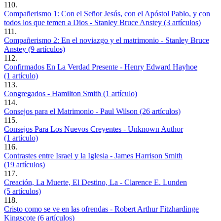
110.
Compañerismo 1: Con el Señor Jesús, con el Apóstol Pablo, y con
todos los que temen a Dios - Stanley Bruce Anstey (3 artículos)
111.
Compañerismo 2: En el noviazgo y el matrimonio - Stanley Bruce
Anstey (9 artículos)
112.
Confirmados En La Verdad Presente - Henry Edward Hayhoe
(1 artículo)
113.
Congregados - Hamilton Smith (1 artículo)
114.
Consejos para el Matrimonio - Paul Wilson (26 artículos)
115.
Consejos Para Los Nuevos Creyentes - Unknown Author
(1 artículo)
116.
Contrastes entre Israel y la Iglesia - James Harrison Smith
(19 artículos)
117.
Creación, La Muerte, El Destino, La - Clarence E. Lunden
(5 artículos)
118.
Cristo como se ve en las ofrendas - Robert Arthur Fitzhardinge
Kingscote (6 artículos)