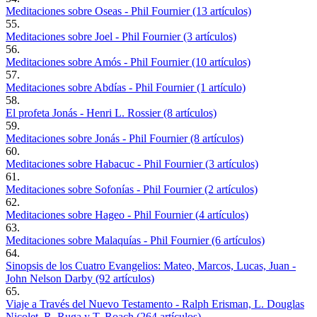
Meditaciones sobre Oseas - Phil Fournier (13 artículos)
55.
Meditaciones sobre Joel - Phil Fournier (3 artículos)
56.
Meditaciones sobre Amós - Phil Fournier (10 artículos)
57.
Meditaciones sobre Abdías - Phil Fournier (1 artículo)
58.
El profeta Jonás - Henri L. Rossier (8 artículos)
59.
Meditaciones sobre Jonás - Phil Fournier (8 artículos)
60.
Meditaciones sobre Habacuc - Phil Fournier (3 artículos)
61.
Meditaciones sobre Sofonías - Phil Fournier (2 artículos)
62.
Meditaciones sobre Hageo - Phil Fournier (4 artículos)
63.
Meditaciones sobre Malaquías - Phil Fournier (6 artículos)
64.
Sinopsis de los Cuatro Evangelios: Mateo, Marcos, Lucas, Juan -
John Nelson Darby (92 artículos)
65.
Viaje a Través del Nuevo Testamento - Ralph Erisman, L. Douglas
Nicolet, R. Ruga y T. Roach (264 artículos)