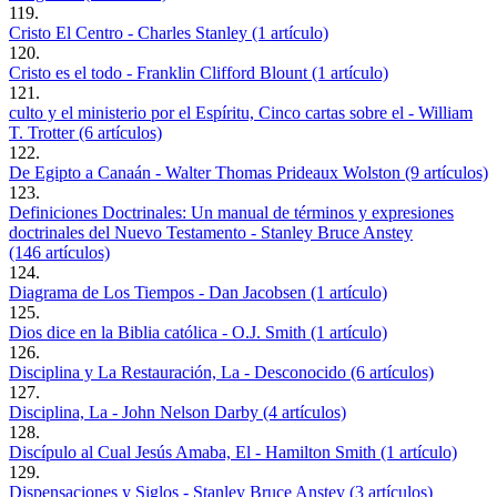
119.
Cristo El Centro - Charles Stanley (1 artículo)
120.
Cristo es el todo - Franklin Clifford Blount (1 artículo)
121.
culto y el ministerio por el Espíritu, Cinco cartas sobre el - William
T. Trotter (6 artículos)
122.
De Egipto a Canaán - Walter Thomas Prideaux Wolston (9 artículos)
123.
Definiciones Doctrinales: Un manual de términos y expresiones
doctrinales del Nuevo Testamento - Stanley Bruce Anstey
(146 artículos)
124.
Diagrama de Los Tiempos - Dan Jacobsen (1 artículo)
125.
Dios dice en la Biblia católica - O.J. Smith (1 artículo)
126.
Disciplina y La Restauración, La - Desconocido (6 artículos)
127.
Disciplina, La - John Nelson Darby (4 artículos)
128.
Discípulo al Cual Jesús Amaba, El - Hamilton Smith (1 artículo)
129.
Dispensaciones y Siglos - Stanley Bruce Anstey (3 artículos)