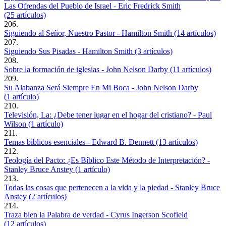
Las Ofrendas del Pueblo de Israel - Eric Fredrick Smith
(25 artículos)
206.
Siguiendo al Señor, Nuestro Pastor - Hamilton Smith (14 artículos)
207.
Siguiendo Sus Pisadas - Hamilton Smith (3 artículos)
208.
Sobre la formación de iglesias - John Nelson Darby (11 artículos)
209.
Su Alabanza Será Siempre En Mi Boca - John Nelson Darby
(1 artículo)
210.
Televisión, La: ¿Debe tener lugar en el hogar del cristiano? - Paul
Wilson (1 artículo)
211.
Temas bíblicos esenciales - Edward B. Dennett (13 artículos)
212.
Teología del Pacto: ¿Es Bíblico Este Método de Interpretación? -
Stanley Bruce Anstey (1 artículo)
213.
Todas las cosas que pertenecen a la vida y la piedad - Stanley Bruce
Anstey (2 artículos)
214.
Traza bien la Palabra de verdad - Cyrus Ingerson Scofield
(12 artículos)