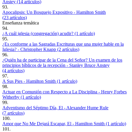
Anstey (14 artículos)
93.
Apocalipsis: Un Bosquejo Expositivo - Hamilton Smith
(23 artículos)
Enseñanza temática
94.
¿A cuál iglesia (congregación) acudir? (1 artículo)
95.
¿Es conforme a las Sagradas Escrituras que una mujer hable en la
Iglesia? - Christopher Knapp (2 artículos)
96.
¿Quién ha de participar de la Cena del Señor? Un examen de los
principios bíblicos de la recepción - Stanley Bruce Anstey
(4 artículos)
97.
A Sus Pies - Hamilton Smith (1 artículo)
98.
Actuar en Comunión con Respecto a La Disciplina - Henry Forbes
Witherby (1 artículo)
99.
Adventismo del Séptimo Día, El - Alexander Hume Rule
(7 artículos)
100.
Amor que No Me Dejará Escapar, El - Hamilton Smith (1 artículo)
101.