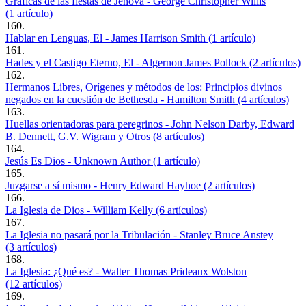
Gráficas de las fiestas de Jehová - George Christopher Willis
(1 artículo)
160.
Hablar en Lenguas, El - James Harrison Smith (1 artículo)
161.
Hades y el Castigo Eterno, El - Algernon James Pollock (2 artículos)
162.
Hermanos Libres, Orígenes y métodos de los: Principios divinos
negados en la cuestión de Bethesda - Hamilton Smith (4 artículos)
163.
Huellas orientadoras para peregrinos - John Nelson Darby, Edward
B. Dennett, G.V. Wigram y Otros (8 artículos)
164.
Jesús Es Dios - Unknown Author (1 artículo)
165.
Juzgarse a sí mismo - Henry Edward Hayhoe (2 artículos)
166.
La Iglesia de Dios - William Kelly (6 artículos)
167.
La Iglesia no pasará por la Tribulación - Stanley Bruce Anstey
(3 artículos)
168.
La Iglesia: ¿Qué es? - Walter Thomas Prideaux Wolston
(12 artículos)
169.