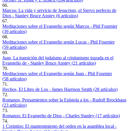
66.
Marcos: La vida y servicio de Jesucristo, el Siervo perfecto de
Dios - Stanley Bruce Anstey (6 artículos)
67.
Meditaciones sobre el Evangelio según Marcos - Phil Fournier
(39 artículos)
68.
Meditaciones sobre el Evangelio según Lucas - Phil Fournier
(59 artículos)
69.
Juan, La transición del judaísmo al cristianismo trazada en el
Evangelio de - Stanley Bruce Anstey (21 artículos)
70.
Meditaciones sobre el Evangelio según Juan - Phil Fournier
(58 artículos)
71.
Hechos, El Libro de Los - James Harrison Smith (28 artículos)
72.
Romanos, Pensamientos sobre la Epístola a los - Rudolf Brockhaus
(23 artículos)
73.
Romanos: El Evangelio de Dios - Charles Stanley (17 artículos)
74.
1 Corintios: El mantenimiento del orden en la asamblea local -