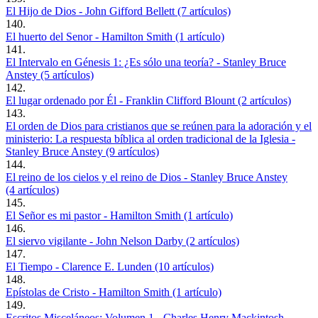
El Hijo de Dios - John Gifford Bellett (7 artículos)
140.
El huerto del Senor - Hamilton Smith (1 artículo)
141.
El Intervalo en Génesis 1: ¿Es sólo una teoría? - Stanley Bruce
Anstey (5 artículos)
142.
El lugar ordenado por Él - Franklin Clifford Blount (2 artículos)
143.
El orden de Dios para cristianos que se reúnen para la adoración y el
ministerio: La respuesta bíblica al orden tradicional de la Iglesia -
Stanley Bruce Anstey (9 artículos)
144.
El reino de los cielos y el reino de Dios - Stanley Bruce Anstey
(4 artículos)
145.
El Señor es mi pastor - Hamilton Smith (1 artículo)
146.
El siervo vigilante - John Nelson Darby (2 artículos)
147.
El Tiempo - Clarence E. Lunden (10 artículos)
148.
Epístolas de Cristo - Hamilton Smith (1 artículo)
149.
Escritos Misceláneos: Volumen 1 - Charles Henry Mackintosh