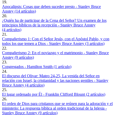
19.
Apocalipsis: Cosas que deben suceder presto - Stanley Bruce
Anstey (14 artículos)
20.
¿Quién ha de participar de la Cena del Señor? Un examen de los
principios bíblicos de la recepción - Stanley Bruce Anstey
(4 artículos)
21.
Compañerismo 1: Con el Señor Jesús, con el Apóstol Pablo, y con
todos los que temen a Dios - Stanley Bruce Anstey (3 artículos)
22.
Compañerismo 2: En el noviazgo y el matrimonio - Stanley Bruce
Anstey (9 artículos)
23.
Congregados - Hamilton Smith (1 artículo)
24.
El discurso del Olivar: Mateo 24-25, La venida del Señor en
relación con Israel, la cristianidad y las naciones gentiles - Stanley
Bruce Anstey (4 artículos)
25.
El lugar ordenado por Él - Franklin Clifford Blount (2 artículos)
26.
El orden de Dios para cristianos que se reúnen para la adoración y el
ministerio: La respuesta bíblica al orden tradicional de la Iglesia -
Stanley Bruce Anstey (9 artículos)