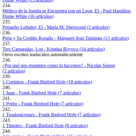
234.
Médico de la Jungla se Encuentra con un Leon, El - Paul Hamilton
Hume White (16 artículos)
235.
Pequeño Leñador, El - María M. Sherwood (2 artículos)
236.
Pieta y Su Cerdito Rosado - Margaret Jean Tuininga (13 artículos)
237.
Tres Camaradas, Los - Kristina Royova (14 artículos)
Otros escritos traducidos automáticamente
238.
¿Por qué nos reunimos como lo hacemos? - Nicolas Simon
(2 artículos)
239.
1 Corintios - Frank Binford Hole (18 artículos)
240.
1 Juan - Frank Binford Hole (7 artículos)
241.
1 Pedro - Frank Binford Hole (7 artículos)
242.
1 Tesalonicenses - Frank Binford Hole (7 artículos)
243.
1 Timoteo - Frank Binford Hole (8 artículos)
244.