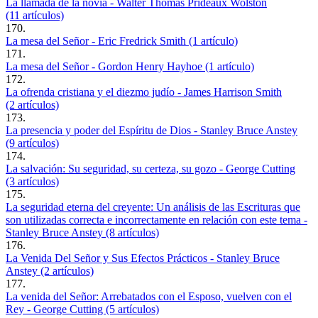
La llamada de la novia - Walter Thomas Prideaux Wolston
(11 artículos)
170.
La mesa del Señor - Eric Fredrick Smith (1 artículo)
171.
La mesa del Señor - Gordon Henry Hayhoe (1 artículo)
172.
La ofrenda cristiana y el diezmo judío - James Harrison Smith
(2 artículos)
173.
La presencia y poder del Espíritu de Dios - Stanley Bruce Anstey
(9 artículos)
174.
La salvación: Su seguridad, su certeza, su gozo - George Cutting
(3 artículos)
175.
La seguridad eterna del creyente: Un análisis de las Escrituras que
son utilizadas correcta e incorrectamente en relación con este tema -
Stanley Bruce Anstey (8 artículos)
176.
La Venida Del Señor y Sus Efectos Prácticos - Stanley Bruce
Anstey (2 artículos)
177.
La venida del Señor: Arrebatados con el Esposo, vuelven con el
Rey - George Cutting (5 artículos)