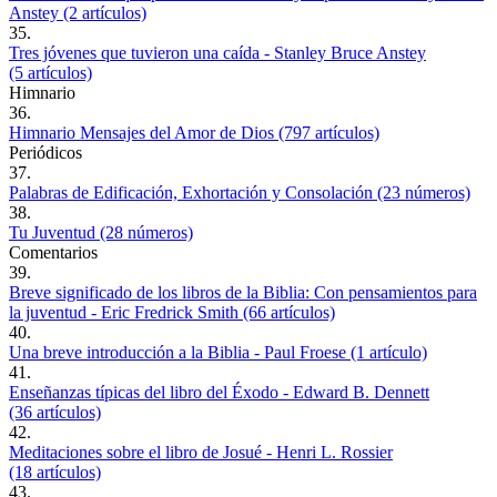
Anstey (2 artículos)
35.
Tres jóvenes que tuvieron una caída - Stanley Bruce Anstey
(5 artículos)
Himnario
36.
Himnario Mensajes del Amor de Dios (797 artículos)
Periódicos
37.
Palabras de Edificación, Exhortación y Consolación (23 números)
38.
Tu Juventud (28 números)
Comentarios
39.
Breve significado de los libros de la Biblia: Con pensamientos para
la juventud - Eric Fredrick Smith (66 artículos)
40.
Una breve introducción a la Biblia - Paul Froese (1 artículo)
41.
Enseñanzas típicas del libro del Éxodo - Edward B. Dennett
(36 artículos)
42.
Meditaciones sobre el libro de Josué - Henri L. Rossier
(18 artículos)
43.