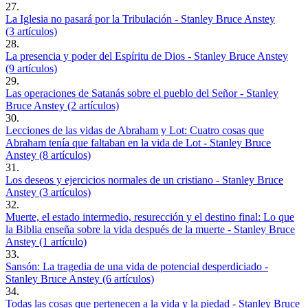
27.
La Iglesia no pasará por la Tribulación - Stanley Bruce Anstey
(3 artículos)
28.
La presencia y poder del Espíritu de Dios - Stanley Bruce Anstey
(9 artículos)
29.
Las operaciones de Satanás sobre el pueblo del Señor - Stanley
Bruce Anstey (2 artículos)
30.
Lecciones de las vidas de Abraham y Lot: Cuatro cosas que
Abraham tenía que faltaban en la vida de Lot - Stanley Bruce
Anstey (8 artículos)
31.
Los deseos y ejercicios normales de un cristiano - Stanley Bruce
Anstey (3 artículos)
32.
Muerte, el estado intermedio, resurección y el destino final: Lo que
la Biblia enseña sobre la vida después de la muerte - Stanley Bruce
Anstey (1 artículo)
33.
Sansón: La tragedia de una vida de potencial desperdiciado -
Stanley Bruce Anstey (6 artículos)
34.
Todas las cosas que pertenecen a la vida y la piedad - Stanley Bruce