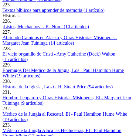
225.
Textos bíblicos para aprender de memoria (1 artículo)
Historias
226.
¡Listos, Muchachos! - K. Norel (10 artículos)
227.
Abriendo Caminos en Alaska y Otras Historias Misioneras -
Margaret Jean Tuininga (14 artículos)
228.
El viejo organillo de Cristi - Amy Catherine (Deck) Walton
(15 artículos)
229.
Enemigos Del Medico de la Jungla, Los - Paul Hamilton Hume
White (19 artículos)
230.
Historia de la Iglesia, La - G.H. Stuart Price (94 artículos)
231.
Hombre Leopardo y Otras Historias Misioneras, El - Margaret Jean
Tuininga (9 artículos)
232.
Médico de la Jungla al Rescate!, El - Paul Hamilton Hume White
(19 artículos)
233.
Médico de la Jungla Ataca las Hechicerias, El - Paul Hamilton
Hume White (13 artículos)