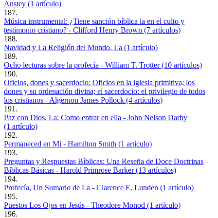
Anstey (1 artículo)
187.
Música instrumental: ¿Tiene sanción bíblica la en el culto y
testimonio cristiano? - Clifford Henry Brown (7 artículos)
188.
Navidad y La Religión del Mundo, La (1 artículo)
189.
Ocho lecturas sobre la profecía - William T. Trotter (10 artículos)
190.
Oficios, dones y sacerdocio: Oficios en la iglesia primitiva; los
dones y su ordenación divina; el sacerdocio: el privilegio de todos
los cristianos - Algernon James Pollock (4 artículos)
191.
Paz con Dios, La: Como entrar en ella - John Nelson Darby
(1 artículo)
192.
Permaneced en Mí - Hamilton Smith (1 artículo)
193.
Preguntas y Respuestas Bíblicas: Una Reseña de Doce Doctrinas
Bíblicas Básicas - Harold Primrose Barker (13 artículos)
194.
Profecía, Un Sumario de La - Clarence E. Lunden (1 artículo)
195.
Puestos Los Ojos en Jesús - Theodore Monod (1 artículo)
196.