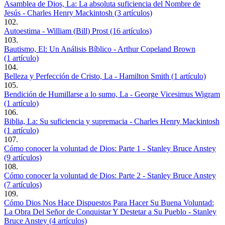
Asamblea de Dios, La: La absoluta suficiencia del Nombre de
Jesús - Charles Henry Mackintosh (3 artículos)
102.
Autoestima - William (Bill) Prost (16 artículos)
103.
Bautismo, El: Un Análisis Bíblico - Arthur Copeland Brown
(1 artículo)
104.
Belleza y Perfección de Cristo, La - Hamilton Smith (1 artículo)
105.
Bendición de Humillarse a lo sumo, La - George Vicesimus Wigram
(1 artículo)
106.
Biblia, La: Su suficiencia y supremacia - Charles Henry Mackintosh
(1 artículo)
107.
Cómo conocer la voluntad de Dios: Parte 1 - Stanley Bruce Anstey
(9 artículos)
108.
Cómo conocer la voluntad de Dios: Parte 2 - Stanley Bruce Anstey
(7 artículos)
109.
Cómo Dios Nos Hace Dispuestos Para Hacer Su Buena Voluntad:
La Obra Del Señor de Conquistar Y Destetar a Su Pueblo - Stanley
Bruce Anstey (4 artículos)