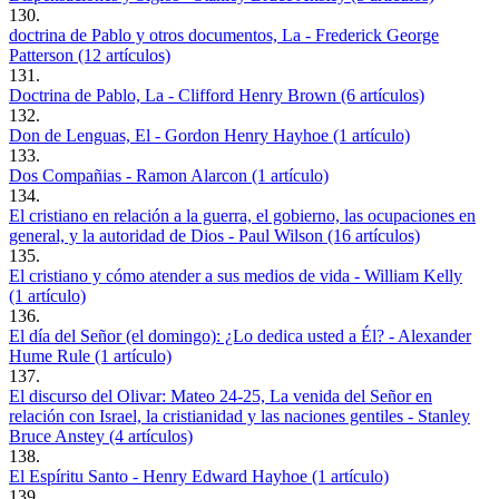
130.
doctrina de Pablo y otros documentos, La - Frederick George
Patterson (12 artículos)
131.
Doctrina de Pablo, La - Clifford Henry Brown (6 artículos)
132.
Don de Lenguas, El - Gordon Henry Hayhoe (1 artículo)
133.
Dos Compañias - Ramon Alarcon (1 artículo)
134.
El cristiano en relación a la guerra, el gobierno, las ocupaciones en
general, y la autoridad de Dios - Paul Wilson (16 artículos)
135.
El cristiano y cómo atender a sus medios de vida - William Kelly
(1 artículo)
136.
El día del Señor (el domingo): ¿Lo dedica usted a Él? - Alexander
Hume Rule (1 artículo)
137.
El discurso del Olivar: Mateo 24-25, La venida del Señor en
relación con Israel, la cristianidad y las naciones gentiles - Stanley
Bruce Anstey (4 artículos)
138.
El Espíritu Santo - Henry Edward Hayhoe (1 artículo)
139.