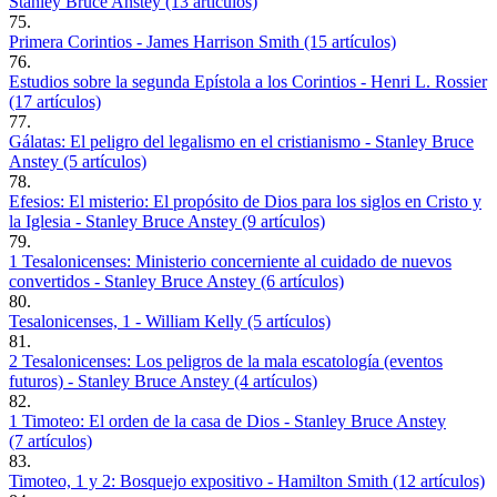
Stanley Bruce Anstey (13 artículos)
75.
Primera Corintios - James Harrison Smith (15 artículos)
76.
Estudios sobre la segunda Epístola a los Corintios - Henri L. Rossier
(17 artículos)
77.
Gálatas: El peligro del legalismo en el cristianismo - Stanley Bruce
Anstey (5 artículos)
78.
Efesios: El misterio: El propósito de Dios para los siglos en Cristo y
la Iglesia - Stanley Bruce Anstey (9 artículos)
79.
1 Tesalonicenses: Ministerio concerniente al cuidado de nuevos
convertidos - Stanley Bruce Anstey (6 artículos)
80.
Tesalonicenses, 1 - William Kelly (5 artículos)
81.
2 Tesalonicenses: Los peligros de la mala escatología (eventos
futuros) - Stanley Bruce Anstey (4 artículos)
82.
1 Timoteo: El orden de la casa de Dios - Stanley Bruce Anstey
(7 artículos)
83.
Timoteo, 1 y 2: Bosquejo expositivo - Hamilton Smith (12 artículos)