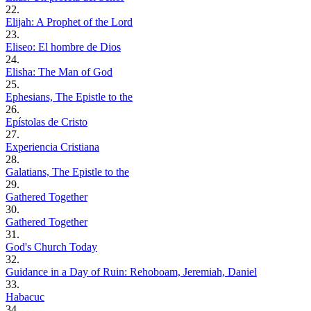
22.
Elijah: A Prophet of the Lord
23.
Eliseo: El hombre de Dios
24.
Elisha: The Man of God
25.
Ephesians, The Epistle to the
26.
Epístolas de Cristo
27.
Experiencia Cristiana
28.
Galatians, The Epistle to the
29.
Gathered Together
30.
Gathered Together
31.
God's Church Today
32.
Guidance in a Day of Ruin: Rehoboam, Jeremiah, Daniel
33.
Habacuc
34.