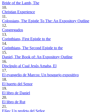
Bride of the Lamb, The
10.
Christian Experience
11.
Colossians, The Epistle To The: An Expository Outline
12.
Congregados
13.
Corinthians, First Epistle to the
14.
Corinthians, The Second Epistle to the
15.
Daniel, The Book of: An Expository Outline
16.
Discípulo al Cual Jesús Amaba, El
17.
El evangelio de Marcos: Un bosquejo expositivo
18.
El huerto del Senor
19.
El libro de Daniel
20.
El libro de Rut
21.
Elías: Un profeta del Señor