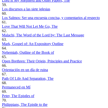
Lord Is My Shepherd and Other Papers, The
59.
Los discursos a las siete iglesias
60.
Los Salmos: Ser una encuesta concisa, y comentarios al respecto
61.
Love That Will Not Let Me Go, The
62.
Malachi, The Word of the Lord by: The Last Message
63.
Mark, Gospel of: An Expository Outline
64.
Nehemiah, Outline of the Book of
65.
Open Brethren: Their Origin, Principles and Practice
66.
Orientación en un día de ruina
67.
Path Of Life And Separation, The
68.
Permaneced en Mí
69.
Peter, The Epistles of
70.
Philippians, The Epistle to the