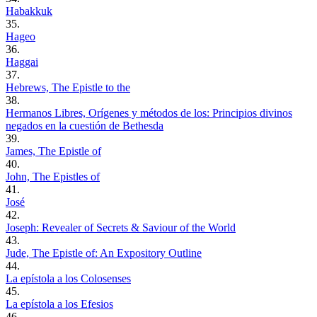
Habakkuk
35.
Hageo
36.
Haggai
37.
Hebrews, The Epistle to the
38.
Hermanos Libres, Orígenes y métodos de los: Principios divinos
negados en la cuestión de Bethesda
39.
James, The Epistle of
40.
John, The Epistles of
41.
José
42.
Joseph: Revealer of Secrets & Saviour of the World
43.
Jude, The Epistle of: An Expository Outline
44.
La epístola a los Colosenses
45.
La epístola a los Efesios
46.