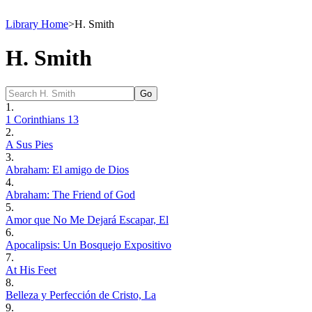
Library Home
>
H. Smith
H. Smith
1.
1 Corinthians 13
2.
A Sus Pies
3.
Abraham: El amigo de Dios
4.
Abraham: The Friend of God
5.
Amor que No Me Dejará Escapar, El
6.
Apocalipsis: Un Bosquejo Expositivo
7.
At His Feet
8.
Belleza y Perfección de Cristo, La
9.