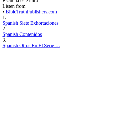
Escucha este libro
Listen from:
•
BibleTruthPublishers.com
1.
Spanish Siete Exhortaciones
2.
Spanish Contenidos
3.
Spanish Otros En El Serie …