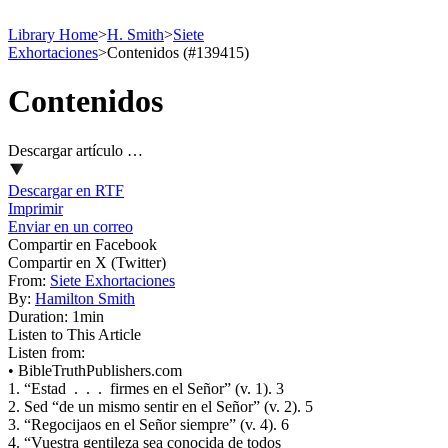
Library Home
>
H. Smith
>
Siete
Exhortaciones
>
Contenidos (#139415)
Contenidos
Descargar artículo …
Descargar en RTF
Imprimir
Enviar en un correo
Compartir en Facebook
Compartir en X (Twitter)
From:
Siete Exhortaciones
By:
Hamilton Smith
Duration:
1min
Listen to This Article
Listen from:
•
BibleTruthPublishers.com
1. “Estad . . . firmes en el Señor” (v. 1). 3
2. Sed “de un mismo sentir en el Señor” (v. 2). 5
3. “Regocijaos en el Señor siempre” (v. 4). 6
4. “Vuestra gentileza sea conocida de todos