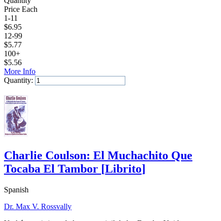
Quantity
Price Each
1-11
$
6.95
12-99
$
5.77
100+
$
5.56
More Info
Quantity:
Add to Cart
Charlie Coulson: El Muchachito Que
Tocaba El Tambor
[
Librito
]
Spanish
Dr. Max V. Rossvally