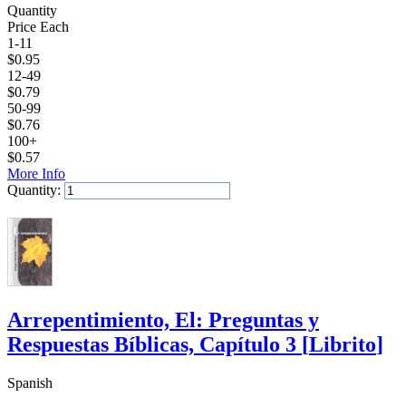
Quantity
Price Each
1-11
$
0.95
12-49
$
0.79
50-99
$
0.76
100+
$
0.57
More Info
Quantity:
Add to Cart
Arrepentimiento, El: Preguntas y
Respuestas Bíblicas, Capítulo 3
[
Librito
]
Spanish