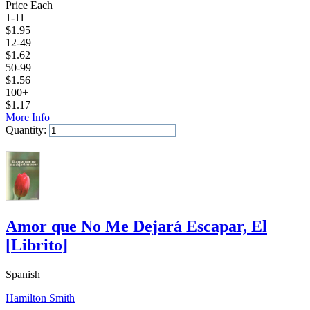
Price Each
1-11
$
1.95
12-49
$
1.62
50-99
$
1.56
100+
$
1.17
More Info
Quantity:
Add to Cart
Amor que No Me Dejará Escapar, El
[
Librito
]
Spanish
Hamilton Smith