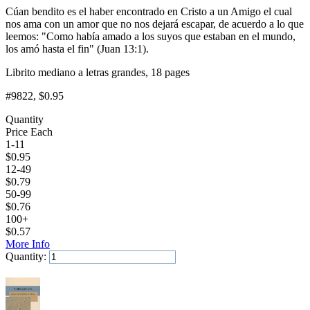
Cúan bendito es el haber encontrado en Cristo a un Amigo el cual
nos ama con un amor que no nos dejará escapar, de acuerdo a lo que
leemos: "Como había amado a los suyos que estaban en el mundo,
los amó hasta el fin" (Juan 13:1).
Librito mediano a letras grandes, 18 pages
#9822
, $0.95
Quantity
Price Each
1-11
$
0.95
12-49
$
0.79
50-99
$
0.76
100+
$
0.57
More Info
Quantity:
Add to Cart