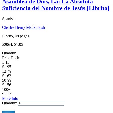
Asamblea de Dios, La: La Absoluta
Suficiencia del Nombre de Jesús
[
Librito
]
Spanish
Charles Henry Mackintosh
Librito, 48 pages
#2964
, $1.95
Quantity
Price Each
1-11
$
1.95
12-49
$
1.62
50-99
$
1.56
100+
$
1.17
More Info
Quantity:
Add to Cart