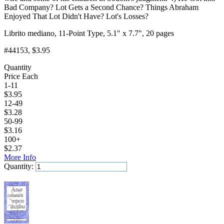
Bad Company? Lot Gets a Second Chance? Things Abraham
Enjoyed That Lot Didn't Have? Lot's Losses?
Librito mediano, 11-Point Type, 5.1" x 7.7", 20 pages
#44153
, $3.95
Quantity
Price Each
1-11
$
3.95
12-49
$
3.28
50-99
$
3.16
100+
$
2.37
More Info
Quantity:
Add to Cart