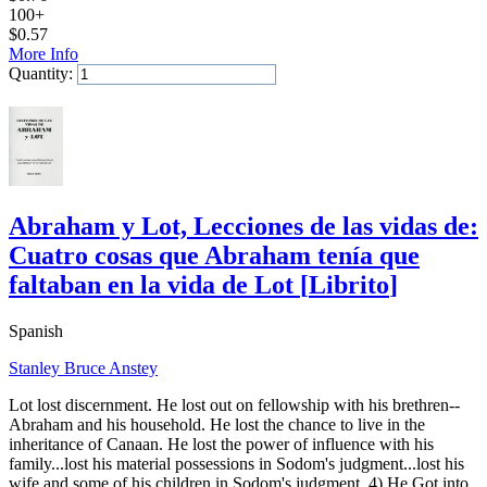
100+
$
0.57
More Info
Quantity:
Add to Cart
Abraham y Lot, Lecciones de las vidas de:
Cuatro cosas que Abraham tenía que
faltaban en la vida de Lot
[
Librito
]
Spanish
Stanley Bruce Anstey
Lot lost discernment. He lost out on fellowship with his brethren--
Abraham and his household. He lost the chance to live in the
inheritance of Canaan. He lost the power of influence with his
family...lost his material possessions in Sodom's judgment...lost his
wife and some of his children in Sodom's judgment. 4) He Got into