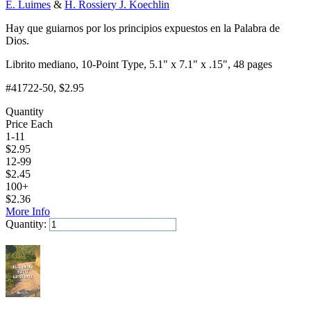
E. Luimes
&
H. Rossier
y J. Koechlin
Hay que guiarnos por los principios expuestos en la Palabra de
Dios.
Librito mediano, 10-Point Type, 5.1" x 7.1" x .15", 48 pages
#41722-50
, $2.95
Quantity
Price Each
1-11
$
2.95
12-99
$
2.45
100+
$
2.36
More Info
Quantity:
Add to Cart