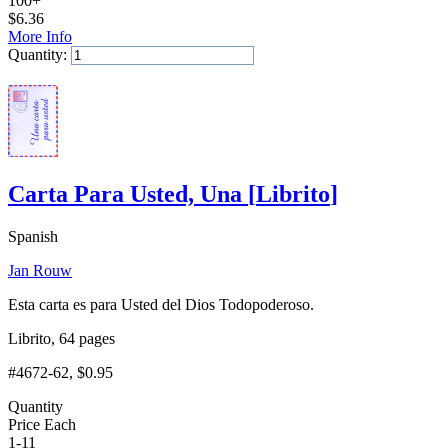
100+
$
6.36
More Info
Quantity:
Add to Cart
Carta Para Usted, Una
[
Librito
]
Spanish
Jan Rouw
Esta carta es para Usted del Dios Todopoderoso.
Librito, 64 pages
#4672-62
, $0.95
Quantity
Price Each
1-11