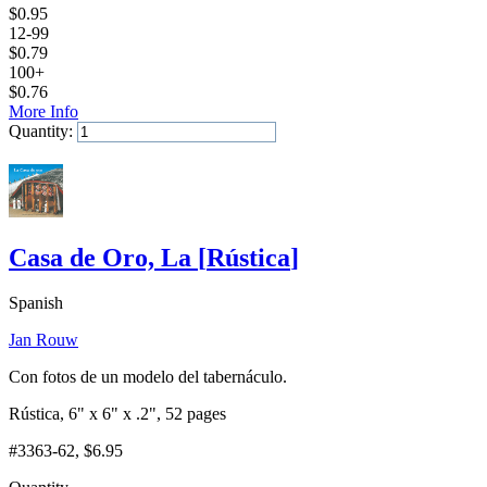
$
0.95
12-99
$
0.79
100+
$
0.76
More Info
Quantity:
Add to Cart
Casa de Oro, La
[
Rústica
]
Spanish
Jan Rouw
Con fotos de un modelo del tabernáculo.
Rústica, 6" x 6" x .2", 52 pages
#3363-62
, $6.95