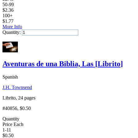
50-99
$
2.36
100+
$
1.77
More Info
Quantity:
Add to Cart
Aventuras de una Biblia, Las
[
Librito
]
Spanish
J.H. Townsend
Librito, 24 pages
#40856
, $0.50
Quantity
Price Each
1-11
$
0.50