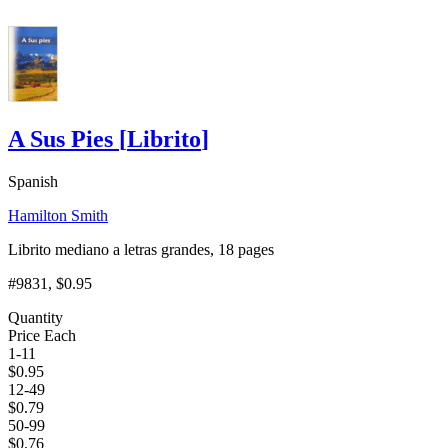
A Sus Pies
[
Librito
]
Spanish
Hamilton Smith
Librito mediano a letras grandes, 18 pages
#9831
, $0.95
Quantity
Price Each
1-11
$
0.95
12-49
$
0.79
50-99
$
0.76