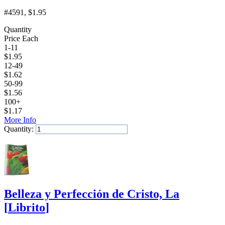
#4591
, $1.95
Quantity
Price Each
1-11
$
1.95
12-49
$
1.62
50-99
$
1.56
100+
$
1.17
More Info
Quantity:
Add to Cart
Belleza y Perfección de Cristo, La
[
Librito
]