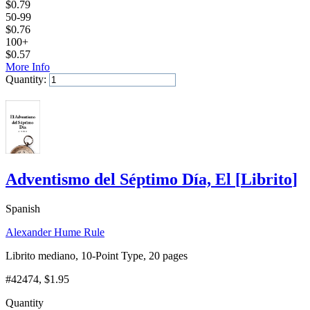
$
0.79
50-99
$
0.76
100+
$
0.57
More Info
Quantity:
Add to Cart
Adventismo del Séptimo Día, El
[
Librito
]
Spanish
Alexander Hume Rule
Librito mediano, 10-Point Type, 20 pages
#42474
, $1.95
Quantity