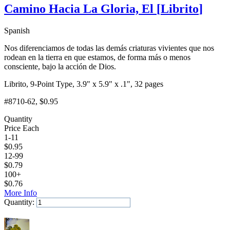
Camino Hacia La Gloria, El
[
Librito
]
Spanish
Nos diferenciamos de todas las demás criaturas vivientes que nos
rodean en la tierra en que estamos, de forma más o menos
consciente, bajo la acción de Dios.
Librito, 9-Point Type, 3.9" x 5.9" x .1", 32 pages
#8710-62
, $0.95
Quantity
Price Each
1-11
$
0.95
12-99
$
0.79
100+
$
0.76
More Info
Quantity:
Add to Cart