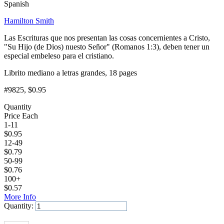
Spanish
Hamilton Smith
Las Escrituras que nos presentan las cosas concernientes a Cristo,
"Su Hijo (de Dios) nuesto Señor" (Romanos 1:3), deben tener un
especial embeleso para el cristiano.
Librito mediano a letras grandes, 18 pages
#9825
, $0.95
Quantity
Price Each
1-11
$
0.95
12-49
$
0.79
50-99
$
0.76
100+
$
0.57
More Info
Quantity:
Add to Cart