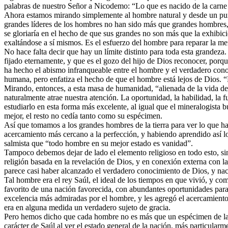
palabras de nuestro Señor a Nicodemo: “Lo que es nacido de la carne 
Ahora estamos mirando simplemente al hombre natural y desde un punto
grandes líderes de los hombres no han sido más que grandes hombres, 
se gloriaría en el hecho de que sus grandes no son más que la exhibic
exaltándose a sí mismos. Es el esfuerzo del hombre para reparar la men
No hace falta decir que hay un límite distinto para toda esta grandeza
fijado eternamente, y que es el gozo del hijo de Dios reconocer, porque
ha hecho el abismo infranqueable entre el hombre y el verdadero cono
humana, pero enfatiza el hecho de que el hombre está lejos de Dios. 
Mirando, entonces, a esta masa de humanidad, “alienada de la vida de
naturalmente atrae nuestra atención. La oportunidad, la habilidad, la
estudiarlo en esta forma más excelente, al igual que el mineralogista 
mejor, el resto no cedía tanto como su espécimen.
Así que tomamos a los grandes hombres de la tierra para ver lo que h
acercamiento más cercano a la perfección, y habiendo aprendido así 
salmista que “todo hombre en su mejor estado es vanidad”.
Tampoco debemos dejar de lado el elemento religioso en todo esto, si
religión basada en la revelación de Dios, y en conexión externa con l
parece casi haber alcanzado el verdadero conocimiento de Dios, y na
Tal hombre era el rey Saúl, el ideal de los tiempos en que vivió, y c
favorito de una nación favorecida, con abundantes oportunidades para
excelencia más admiradas por el hombre, y les agregó el acercamiento
era en alguna medida un verdadero sujeto de gracia.
Pero hemos dicho que cada hombre no es más que un espécimen de la m
carácter de Saúl al ver el estado general de la nación, más particula