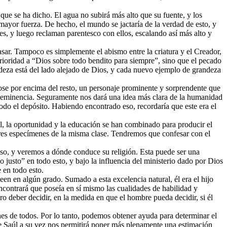
ue se ha dicho. El agua no subirá más alto que su fuente, y los
ayor fuerza. De hecho, el mundo se jactaría de la verdad de esto, y
s, y luego reclaman parentesco con ellos, escalando así más alto y
asar. Tampoco es simplemente el abismo entre la criatura y el Creador,
ferioridad a “Dios sobre todo bendito para siempre”, sino que el pecado
deza está del lado alejado de Dios, y cada nuevo ejemplo de grandeza
ose por encima del resto, un personaje prominente y sorprendente que
 la eminencia. Seguramente nos dará una idea más clara de la humanidad
todo el depósito. Habiendo encontrado eso, recordaría que este era el
l, la oportunidad y la educación se han combinado para producir el
res especímenes de la misma clase. Tendremos que confesar con el
oso, y veremos a dónde conduce su religión. Esta puede ser una
justo” en todo esto, y bajo la influencia del ministerio dado por Dios
 en todo esto.
en en algún grado. Sumado a esta excelencia natural, él era el hijo
ncontrará que poseía en sí mismo las cualidades de habilidad y
 deber decidir, en la medida en que el hombre pueda decidir, si él
s de todos. Por lo tanto, podemos obtener ayuda para determinar el
 de Saúl a su vez nos permitirá poner más plenamente una estimación