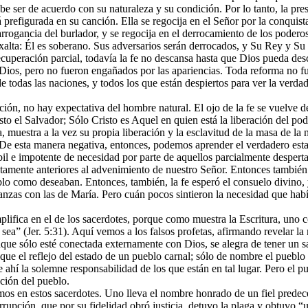
be ser de acuerdo con su naturaleza y su condición. Por lo tanto, la pre
 prefigurada en su canción. Ella se regocija en el Señor por la conquist
arrogancia del burlador, y se regocija en el derrocamiento de los poderos
xalta: Él es soberano. Sus adversarios serán derrocados, y Su Rey y Su 
cuperación parcial, todavía la fe no descansa hasta que Dios pueda desca
Dios, pero no fueron engañados por las apariencias. Toda reforma no fu
de todas las naciones, y todos los que están despiertos para ver la ver
ración, no hay expectativa del hombre natural. El ojo de la fe se vuelv
to el Salvador; Sólo Cristo es Aquel en quien está la liberación del po
 muestra a la vez su propia liberación y la esclavitud de la masa de la
 De esta manera negativa, entonces, podemos aprender el verdadero estad
l e impotente de necesidad por parte de aquellos parcialmente desperta
ediatamente anteriores al advenimiento de nuestro Señor. Entonces tambi
ueblo como deseaban. Entonces, también, la fe esperó el consuelo divin
nzas con las de María. Pero cuán pocos sintieron la necesidad que habí
ifica en el de los sacerdotes, porque como muestra la Escritura, uno co
sea” (Jer. 5:31). Aquí vemos a los falsos profetas, afirmando revelar la
nque sólo esté conectada externamente con Dios, se alegra de tener un sac
 que el reflejo del estado de un pueblo carnal; sólo de nombre el puebl
 ahí la solemne responsabilidad de los que están en tal lugar. Pero el 
ación del pueblo.
s en estos sacerdotes. Uno lleva el nombre honrado de un fiel predeces
rrupción, que por su fidelidad obró justicia, detuvo la plaga y obtuvo 