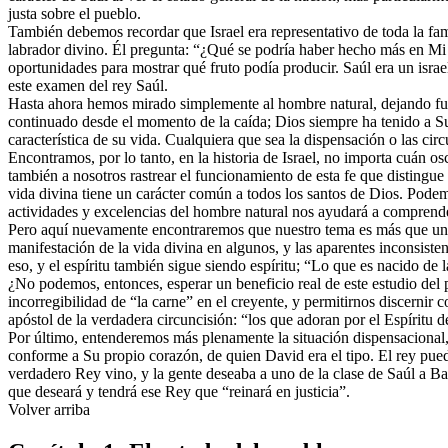
justa sobre el pueblo.
También debemos recordar que Israel era representativo de toda la fam
labrador divino. Él pregunta: “¿Qué se podría haber hecho más en Mi vi
oportunidades para mostrar qué fruto podía producir. Saúl era un israel
este examen del rey Saúl.
Hasta ahora hemos mirado simplemente al hombre natural, dejando fue
continuado desde el momento de la caída; Dios siempre ha tenido a Sus
característica de su vida. Cualquiera que sea la dispensación o las cir
Encontramos, por lo tanto, en la historia de Israel, no importa cuán o
también a nosotros rastrear el funcionamiento de esta fe que distingue
vida divina tiene un carácter común a todos los santos de Dios. Pode
actividades y excelencias del hombre natural nos ayudará a comprend
Pero aquí nuevamente encontraremos que nuestro tema es más que una 
manifestación de la vida divina en algunos, y las aparentes inconsiste
eso, y el espíritu también sigue siendo espíritu; “Lo que es nacido de l
¿No podemos, entonces, esperar un beneficio real de este estudio del p
incorregibilidad de “la carne” en el creyente, y permitirnos discerni
apóstol de la verdadera circuncisión: “los que adoran por el Espíritu d
Por último, entenderemos más plenamente la situación dispensacional
conforme a Su propio corazón, de quien David era el tipo. El rey pue
verdadero Rey vino, y la gente deseaba a uno de la clase de Saúl a Bar
que deseará y tendrá ese Rey que “reinará en justicia”.
Volver arriba