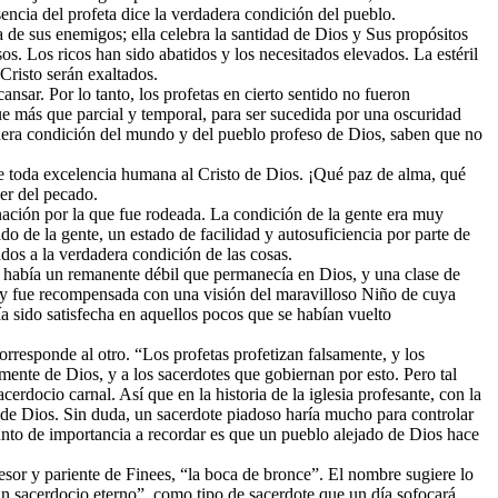
sencia del profeta dice la verdadera condición del pueblo.
a de sus enemigos; ella celebra la santidad de Dios y Sus propósitos
os. Los ricos han sido abatidos y los necesitados elevados. La estéril
Cristo serán exaltados.
nsar. Por lo tanto, los profetas en cierto sentido no fueron
e más que parcial y temporal, para ser sucedida por una oscuridad
dadera condición del mundo y del pueblo profeso de Dios, saben que no
e de toda excelencia humana al Cristo de Dios. ¡Qué paz de alma, qué
der del pecado.
 nación por la que fue rodeada. La condición de la gente era muy
o de la gente, un estado de facilidad y autosuficiencia por parte de
dos a la verdadera condición de las cosas.
én había un remanente débil que permanecía en Dios, y una clase de
o, y fue recompensada con una visión del maravilloso Niño de cuya
a sido satisfecha en aquellos pocos que se habían vuelto
rresponde al otro. “Los profetas profetizan falsamente, y los
 mente de Dios, y a los sacerdotes que gobiernan por esto. Pero tal
erdocio carnal. Así que en la historia de la iglesia profesante, con la
o de Dios. Sin duda, un sacerdote piadoso haría mucho para controlar
punto de importancia a recordar es que un pueblo alejado de Dios hace
or y pariente de Finees, “la boca de bronce”. El nombre sugiere lo
“un sacerdocio eterno”, como tipo de sacerdote que un día sofocará