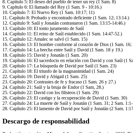
8. Capítulo 5: El deseo del pueblo de tener un rey (1 Sam. 8)
9. Capítulo 6: El llamado del Rey (1 Sam. 9 - 10:16.)
10. Capítulo 7: El Nuevo Rey (1 Sam. 10:17; 11)
11. Capítulo 8: Probado y encontrado deficiente (1 Sam. 12; 13:14.)
12. Capítulo 9: Saúl y Jonatán contrastaron (1 Sam. 13:15-14:46.)
13. Capítulo 10: El tonto juramento de Saúl
14. Capítulo 11: El reino de Saúl establecido (1 Sam. 14:47-52.)
15. Capítulo 12: Amalec se salvó (1 Sam. 15)
16. Capítulo 13: El hombre conforme al corazón de Dios (1 Sam. 16;
17. Capítulo 14: La brecha entre Saúl y David (1 Sam. 18 y 19.)
18. Capítulo 15: David y Jonatán (1 Sam. 20)
19. Capítulo 16: El sacerdocio en relación con David y con Saúl (1 S
20. Capítulo 17: La búsqueda de David por Saúl (1 Sam. 23)
21. Capítulo 18: El triunfo de la magnanimidad (1 Sam. 24)
22. Capítulo 19: David y Abigail (1 Sam. 25)
23. Capítulo 20: Contrastes de fe y fracaso (1 Sam. 26 y 27.)
24. Capítulo 21: Saúl y la bruja de Endor (1 Sam, 28.)
25. Capítulo 22: David con los filisteos (1 Sam. 29)
26. Capítulo 23: El castigo y la recuperación de David (1 Sam. 30)
27. Capítulo 24: La muerte de Saúl y Jonatán (1 Sam. 31; 2 Sam. 1:1-
28. Capítulo 25: El lamento de David por Saúl y Jonatán (2 Sam. 1:17
Descargo de responsabilidad