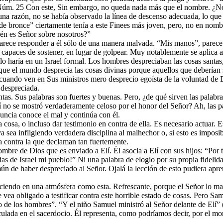
Núm. 25 Con este, Sin embargo, no queda nada más que el nombre. ¿No 
una razón, no se había observado la línea de descenso adecuada, lo que
e bronce” ciertamente tenía a este Finees más joven, pero, no en nombr
ién es Señor sobre nosotros?”
rece responder a él sólo de una manera malvada. “Mis manos”, parece s
o capaces de sostener, en lugar de golpear. Muy notablemente se aplica a
 lo haría en un Israel formal. Los hombres despreciaban las cosas santas
que el mundo desprecia las cosas divinas porque aquellos que deberían s
cuando ven en Sus ministros mero desprecio egoísta de la voluntad de D
 despreciada.
ntas. Sus palabras son fuertes y buenas. Pero, ¿de qué sirven las palabr
lí no se mostró verdaderamente celoso por el honor del Señor? Ah, las pa
uncia conoce el mal y continúa con él.
 cosa, o incluso dar testimonio en contra de ella. Es necesario actuar.
a sea infligiendo verdadera disciplina al malhechor o, si esto es impos
sa contra la que declaman tan fuertemente.
bre de Dios que es enviado a Elí. Él asocia a Elí con sus hijos: “Por ta
as de Israel mi pueblo!” Ni una palabra de elogio por su propia fidelid
n de haber despreciado al Señor. Ojalá la lección de esto pudiera apr
reciendo en una atmósfera como esta. Refrescante, porque el Señor lo m
 se vea obligado a testificar contra este horrible estado de cosas. Pero 
 de los hombres”. “Y el niño Samuel ministró al Señor delante de Elí” (
ulada en el sacerdocio. Él representa, como podríamos decir, por el mom