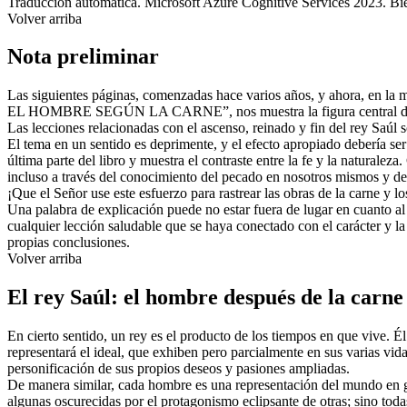
Traducción automática. Microsoft Azure Cognitive Services 2023. Bie
Volver arriba
Nota preliminar
Las siguientes páginas, comenzadas hace varios años, y ahora, en la 
EL HOMBRE SEGÚN LA CARNE”, nos muestra la figura central del libr
Las lecciones relacionadas con el ascenso, reinado y fin del rey Saúl 
El tema en un sentido es deprimente, y el efecto apropiado debería s
última parte del libro y muestra el contraste entre la fe y la naturalez
incluso a través del conocimiento del pecado en nosotros mismos y de
¡Que el Señor use este esfuerzo para rastrear las obras de la carne y l
Una palabra de explicación puede no estar fuera de lugar en cuanto al p
cualquier lección saludable que se haya conectado con el carácter y la p
propias conclusiones.
Volver arriba
El rey Saúl: el hombre después de la carne
En cierto sentido, un rey es el producto de los tiempos en que vive. 
representará el ideal, que exhiben pero parcialmente en sus varias vi
personificación de sus propios deseos y pasiones ampliadas.
De manera similar, cada hombre es una representación del mundo en g
algunas oscurecidas por el protagonismo eclipsante de otras; sino tod