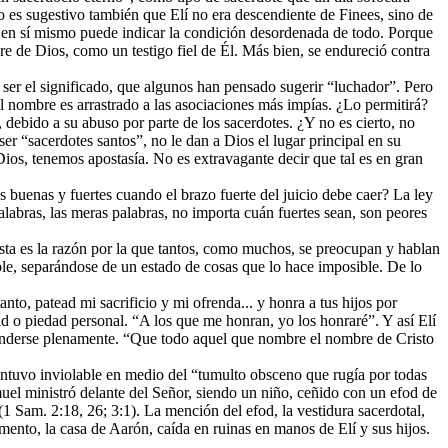
es sugestivo también que Elí no era descendiente de Finees, sino de
 en sí mismo puede indicar la condición desordenada de todo. Porque
e de Dios, como un testigo fiel de Él. Más bien, se endureció contra
er el significado, que algunos han pensado sugerir “luchador”. Pero
l nombre es arrastrado a las asociaciones más impías. ¿Lo permitirá?
, debido a su abuso por parte de los sacerdotes. ¿Y no es cierto, no
er “sacerdotes santos”, no le dan a Dios el lugar principal en su
ios, tenemos apostasía. No es extravagante decir que tal es en gran
as buenas y fuertes cuando el brazo fuerte del juicio debe caer? La ley
labras, las meras palabras, no importa cuán fuertes sean, son peores
 Esta es la razón por la que tantos, como muchos, se preocupan y hablan
ible, separándose de un estado de cosas que lo hace imposible. De lo
nto, patead mi sacrificio y mi ofrenda... y honra a tus hijos por
ad o piedad personal. “A los que me honran, yo los honraré”. Y así Elí
enderse plenamente. “Que todo aquel que nombre el nombre de Cristo
antuvo inviolable en medio del “tumulto obsceno que rugía por todas
Samuel ministró delante del Señor, siendo un niño, ceñido con un efod de
1 Sam. 2:18, 26; 3:1). La mención del efod, la vestidura sacerdotal,
ento, la casa de Aarón, caída en ruinas en manos de Elí y sus hijos.