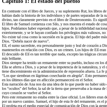
Capítulo 1: El estado del pueblo
En contraste con el libro de Jueces, y su suplemento Rut, los libros 
habían dado la historia de los individuos y de partes separadas de la n
divino, tan claramente previsto en el libro de Deuteronomio. Es signific
El libro de Samuel comienza con Silo, y nos muestra el estado de cosa
hijos. Podríamos haber esperado que, a pesar de la infidelidad naciona
exteriormente, y se le hayan confiado los privilegios más valiosos, 
No existe tal cosa como la sucesión en la gracia. El hijo del padre m
Dios. “Debéis nacer de nuevo”.
Elí, el sumo sacerdote, era personalmente justo y leal de corazón a Di
mantenerlos en relación con Dios, es un crimen. Los hijos de Elí eran
El descuido de Elí es tan terrible que nada, excepto las trágicas circ
más brillante.
Dios siempre ha tenido un remanente entre su pueblo, incluso en los d
Ella se aferra a Dios, y a pesar de la impotencia de la naturaleza, y el
tiene discernimiento en la administración de reprensión afuera. La fe p
“Los que siembran en lágrimas cosecharán en alegría”. Esto permanece
en los últimos días que en aflicción permanecerá en el Señor.
Esta narración de Ana nos da una idea de lo que puede no haber sido d
los “ocultos” del Señor, la sal de la tierra que preservaba a la masa
cuyo corazón se vuelve al Señor.
Pero este remanente no estaba entre la clase oficial. Los líderes eran 
por un nuevo camino. Samuel, el hijo de esta fe del remanente, es el p
El profeta era el medio especial de comunicación de Dios con la gente