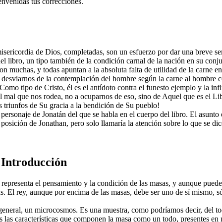
nvenidas tus correcciones.
misericordia de Dios, completadas, son un esfuerzo por dar una breve se
o, un tipo también de la condición carnal de la nación en su conju
son muchas, y todas apuntan a la absoluta falta de utilidad de la carne 
er desviarnos de la contemplación del hombre según la carne al hombre 
a. Como tipo de Cristo, él es el antídoto contra el funesto ejemplo y la 
l mal que nos rodea, no a ocuparnos de eso, sino de Aquel que es el Li
os triunfos de Su gracia a la bendición de Su pueblo!
ersonaje de Jonatán del que se habla en el cuerpo del libro. El asunto es
osición de Jonathan, pero solo llamaría la atención sobre lo que se dice 
 Introducción
Él representa el pensamiento y la condición de las masas, y aunque pued
das. El rey, aunque por encima de las masas, debe ser uno de sí mismo,
eneral, un microcosmos. Es una muestra, como podríamos decir, del todo
as las características que componen la masa como un todo, presentes en