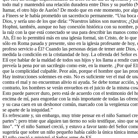
todo mal y mantendrá una relación duradera entre Dios y su pueblo (
Itamar, el otro hijo de Aarón? De modo que en este momento, por alg
a Finees se le había prometido un sacerdocio permanente. “Una boca d
Dios, y sería uno de los que diría: “Nuestros labios son nuestros; ¿Qu
Hophni, también, aunque no hay conexión histórica con su nombre, pa
la raíz con la que está conectado se usa para describir las manos com
Ah, Él no lo permitirá más en una iglesia formal, sin Cristo, de lo que
sólo en Roma pasada y presente, sino en la iglesia profesante de hoy, 
profeso servicio a Él? Cuando las personas dejan de temer ante Dios, 
medida la condición en la cristiandad de hoy. La ofrenda del Señor es
Elí oye hablar de la maldad de todos sus hijos y los llama a rendir cue
preveía la pena por un sacrilegio como este, en la muerte. ¿Por qué E
que la complicidad culpable. Peor aún, porque el hombre que las pron
Hay instrucciones solemnes en esto. No es suficiente ver el mal de una
contra el mal y no encuentran alivio ni ayuda. Se debe tomar acción, y
contrario, los hombres se verán envueltos en el juicio de la misma co
Esto puede parecer duro, pero está de acuerdo con el testimonio del hom
encima de mí, para engordar con la más importante de todas las ofrend
y su casa caen en un deshonor común, marcado con la vergüenza comú
se aparte de la iniquidad.”
Es refrescante y, sin embargo, muy triste pensar en el niño Samuel c
partes”: pero triste que alguien tan tierno no solo testifique, sino que
lino”. “Y el niño Samuel creció, y estuvo a favor tanto del Señor como
sugeriría que sobre un niño pequeño había caído la única túnica inmac
El niño creció y ministró al Señor antes de Elí.