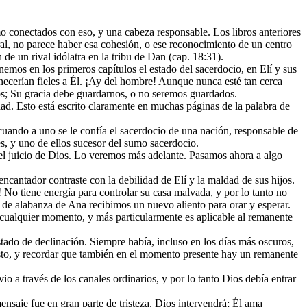
mo conectados con eso, y una cabeza responsable. Los libros anteriores
neral, no parece haber esa cohesión, o ese reconocimiento de un centro
 de un rival idólatra en la tribu de Dan (cap. 18:31).
emos en los primeros capítulos el estado del sacerdocio, en Elí y sus
anecerían fieles a Él. ¡Ay del hombre! Aunque nunca esté tan cerca
ios; Su gracia debe guardarnos, o no seremos guardados.
dad. Esto está escrito claramente en muchas páginas de la palabra de
 cuando a uno se le confía el sacerdocio de una nación, responsable de
s, y uno de ellos sucesor del sumo sacerdocio.
e el juicio de Dios. Lo veremos más adelante. Pasamos ahora a algo
ncantador contraste con la debilidad de Elí y la maldad de sus hijos.
í! No tiene energía para controlar su casa malvada, y por lo tanto no
to de alabanza de Ana recibimos un nuevo aliento para orar y esperar.
 cualquier momento, y más particularmente es aplicable al remanente
stado de declinación. Siempre había, incluso en los días más oscuros,
n esto, y recordar que también en el momento presente hay un remanente
io a través de los canales ordinarios, y por lo tanto Dios debía entrar
nsaje fue en gran parte de tristeza. Dios intervendrá; Él ama