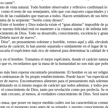
es carne”.
 de vista natural. Todo hombre observador y reflexivo confirmará lo q
como el resto de sus semejantes, sólo que con mayores capacidades y m
ión de las cualidades que marcan a todos. Hacen semidioses de sus héroe
tira de la serpiente: “Seréis como dioses”.
. Entre el hombre y Dios todavía existe el “gran abismo” imposible de p
 nuestra felicidad está en mantener a la criatura sujeta y de infinita in
cimiento de Dios. Todo su desarrollo, conocimiento, excelencia y gran
“Debéis nacer de nuevo”.
 Dios”, un pensamiento solemne y horrible, vemos aquí y allá, elevánd
 fuerza de carácter, lo han puesto separada o unidamente en el lugar de
buscaría el espécimen más rico de mineral para determinar la calidad de 
ay en el hombre. Tomamos el mejor espécimen, donde el carácter natura
lo que es, recordamos que la masa de la humanidad no son más que pob
no más bien esperar encontrarlo prominente. El hombre es un ser religi
as ordenanzas de Su propio establecimiento. Puede hacer “un espectáculo 
cer de nuevo. Encontraremos alimento para el pensamiento más solemne
ombinando en sí mismo rasgos de carácter que todos admiran, y todos pose
 el conocimiento de Dios, tanto por revelación como por profecía. Se e
 más cercano, al menos, al verdadero conocimiento de Dios. Será nuestro
asa, que posee en mayor medida cuáles son las características comune
rmente en el momento justo antes de su reinado; y nuestro conocimiento