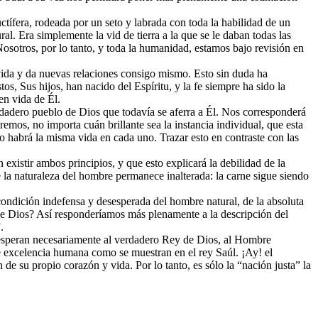
tífera, rodeada por un seto y labrada con toda la habilidad de un
al. Era simplemente la vid de tierra a la que se le daban todas las
 Nosotros, por lo tanto, y toda la humanidad, estamos bajo revisión en
vida y da nuevas relaciones consigo mismo. Esto sin duda ha
, Sus hijos, han nacido del Espíritu, y la fe siempre ha sido la
en vida de Él.
erdadero pueblo de Dios que todavía se aferra a Él. Nos corresponderá
emos, no importa cuán brillante sea la instancia individual, que esta
 habrá la misma vida en cada uno. Trazar esto en contraste con las
istir ambos principios, y que esto explicará la debilidad de la
e la naturaleza del hombre permanece inalterada: la carne sigue siendo
 condición indefensa y desesperada del hombre natural, de la absoluta
o de Dios? Así responderíamos más plenamente a la descripción del
.
 esperan necesariamente al verdadero Rey de Dios, al Hombre
de excelencia humana como se muestran en el rey Saúl. ¡Ay! el
de su propio corazón y vida. Por lo tanto, es sólo la “nación justa” la