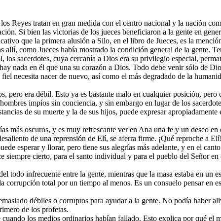
de los Reyes tratan en gran medida con el centro nacional y la nación co
ación. Si bien las victorias de los jueces beneficiaron a la gente en ge
ativo que la primera alusión a Silo, en el libro de Jueces, es la mención
s allí, como Jueces había mostrado la condición general de la gente. Ten
l, los sacerdotes, cuya cercanía a Dios era su privilegio especial, perm
no hay nada en él que una su corazón a Dios. Todo debe venir sólo de D
ás fiel necesita nacer de nuevo, así como el más degradado de la humani
os, pero era débil. Esto ya es bastante malo en cualquier posición, pero
 hombres impíos sin conciencia, y sin embargo en lugar de los sacerdote
unstancias de su muerte y la de sus hijos, puede expresar apropiadament
ías más oscuros, y es muy refrescante ver en Ana una fe y un deseo en e
 desaliento de una reprensión de Elí, se aferra firme. ¡Qué reproche a El
uede esperar y llorar, pero tiene sus alegrías más adelante, y en el can
 siempre cierto, para el santo individual y para el pueblo del Señor en
el todo infrecuente entre la gente, mientras que la masa estaba en un e
 de la corrupción total por un tiempo al menos. Es un consuelo pensar e
demasiado débiles o corruptos para ayudar a la gente. No podía haber aliv
rimero de los profetas.
 cuando los medios ordinarios habían fallado. Esto explica por qué el me