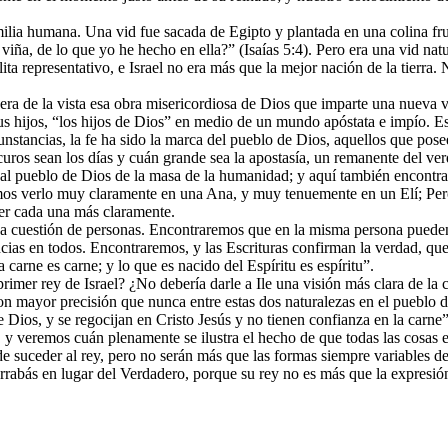
ilia humana. Una vid fue sacada de Egipto y plantada en una colina fruc
ña, de lo que yo he hecho en ella?” (Isaías 5:4). Pero era una vid natur
ita representativo, e Israel no era más que la mejor nación de la tierra.
ra de la vista esa obra misericordiosa de Dios que imparte una nueva 
 hijos, “los hijos de Dios” en medio de un mundo apóstata e impío. Estos
cunstancias, la fe ha sido la marca del pueblo de Dios, aquellos que pose
scuros sean los días y cuán grande sea la apostasía, un remanente del v
 al pueblo de Dios de la masa de la humanidad; y aquí también encontrar
mos verlo muy claramente en una Ana, y muy tenuemente en un Elí; Pero
er cada una más claramente.
cuestión de personas. Encontraremos que en la misma persona pueden ex
ncias en todos. Encontraremos, y las Escrituras confirman la verdad, qu
a carne es carne; y lo que es nacido del Espíritu es espíritu”.
rimer rey de Israel? ¿No debería darle a Ile una visión más clara de la
r con mayor precisión que nunca entre estas dos naturalezas en el puebl
e Dios, y se regocijan en Cristo Jesús y no tienen confianza en la carne”
, y veremos cuán plenamente se ilustra el hecho de que todas las cosas
de suceder al rey, pero no serán más que las formas siempre variables 
rabás en lugar del Verdadero, porque su rey no es más que la expresión 