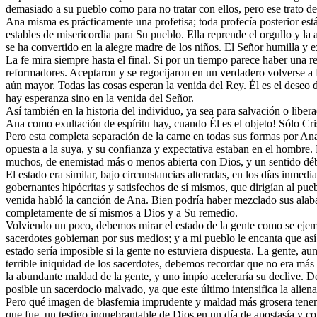
demasiado a su pueblo como para no tratar con ellos, pero ese trato de
Ana misma es prácticamente una profetisa; toda profecía posterior está
estables de misericordia para Su pueblo. Ella reprende el orgullo y la 
se ha convertido en la alegre madre de los niños. El Señor humilla y e
La fe mira siempre hasta el final. Si por un tiempo parece haber una re
reformadores. Aceptaron y se regocijaron en un verdadero volverse a 
aún mayor. Todas las cosas esperan la venida del Rey. Él es el deseo 
hay esperanza sino en la venida del Señor.
Así también en la historia del individuo, ya sea para salvación o libe
Ana como exultación de espíritu hay, cuando Él es el objeto! Sólo Cris
Pero esta completa separación de la carne en todas sus formas por Ana,
opuesta a la suya, y su confianza y expectativa estaban en el hombre.
muchos, de enemistad más o menos abierta con Dios, y un sentido débi
El estado era similar, bajo circunstancias alteradas, en los días inm
gobernantes hipócritas y satisfechos de sí mismos, que dirigían al p
venida habló la canción de Ana. Bien podría haber mezclado sus alaba
completamente de sí mismos a Dios y a Su remedio.
Volviendo un poco, debemos mirar el estado de la gente como se ejempl
sacerdotes gobiernan por sus medios; y a mi pueblo le encanta que así 
estado sería imposible si la gente no estuviera dispuesta. La gente, au
terrible iniquidad de los sacerdotes, debemos recordar que no era más
la abundante maldad de la gente, y uno impío aceleraría su declive. De
posible un sacerdocio malvado, ya que este último intensifica la alien
Pero qué imagen de blasfemia imprudente y maldad más grosera tenemo
que fue, un testigo inquebrantable de Dios en un día de apostasía y co